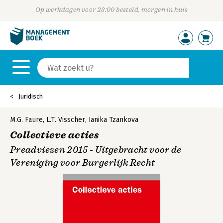
Op werkdagen voor 23:00 besteld, morgen in huis
Juridisch
M.G. Faure
,
L.T. Visscher
,
Ianika Tzankova
Collectieve acties
Preadviezen 2015 - Uitgebracht voor de
Vereniging voor Burgerlijk Recht