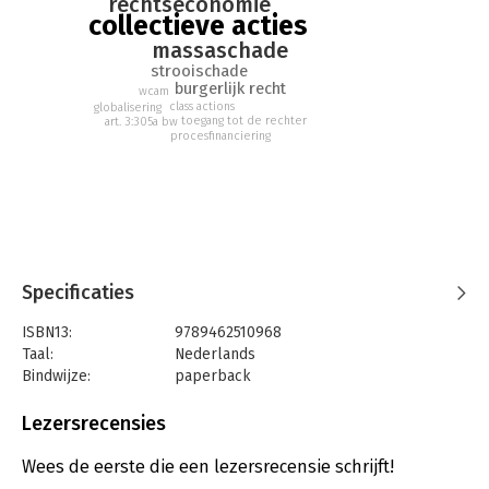
rechtseconomie
daarvan centraal, en legt zij de knelpunten in de huidige
collectieve acties
praktijk bloot.
massaschade
strooischade
burgerlijk recht
wcam
class actions
globalisering
toegang tot de rechter
art. 3:305a bw
procesfinanciering
Specificaties
ISBN13:
9789462510968
Taal:
Nederlands
Bindwijze:
paperback
Aantal pagina's:
94
Uitgever:
Uitgeverij Paris B.V.
Lezersrecensies
Druk:
1
Verschijningsdatum:
4-7-2017
Wees de eerste die een lezersrecensie schrijft!