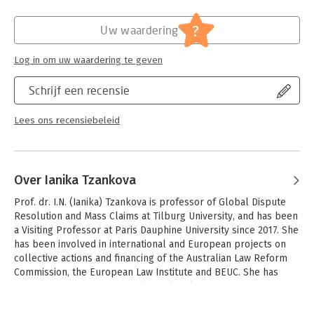
Hoofdrubriek:
Juridisch
Jongbloed:
Burgerlijk recht overige
?
Uw waardering
Serie:
Preadviezen uitgebracht voor de
Vereniging voor Burgerlijk Recht
Log in om uw waardering te geven
Schrijf een recensie
Lees ons recensiebeleid
Over Ianika Tzankova
Prof. dr. I.N. (Ianika) Tzankova is professor of Global Dispute 
Resolution and Mass Claims at Tilburg University, and has been 
a Visiting Professor at Paris Dauphine University since 2017. She 
has been involved in international and European projects on 
collective actions and financing of the Australian Law Reform 
Commission, the European Law Institute and BEUC. She has 
combined her academic work with legal practice in the area of 
mass claims dispute resolution since 2007.