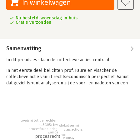
In winkelwagen
Nu besteld, woensdag in huis
Gratis verzonden
Samenvatting
In dit preadvies staan de collectieve acties centraal.
In het eerste deel belichten prof. Faure en Visscher de
collectieve actie vanuit rechtseconomisch perspectief. Vanuit
dat gezichtspunt analyseren zij de voor- en nadelen van een
collectieve actie. Voorts wordt ingegaan op de toegang tot de
rechter, de financiering van collectieve acties ex Art. 3:305a BW,
de WCAM en het consultatievoorstel.
In het tweede deel gaat prof. Tzankova in op de vraag of de
Nederlandse collectieve actie ‘globalisering proof’ is en geeft
toegang tot de rechter
daarbij een helicopterview van de belangrijkste internationale
art. 3:305a bw
globalisering
procesfinanciering
class actions
ontwikkelingen van de afgelopen tien jaar. Vervolgens stelt zij
wamca
wcam
procesrecht
de aard van de groepsvertegenwoordiger en de financiering
wamca