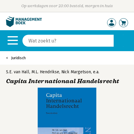
Op werkdagen voor 23:00 besteld, morgen in huis
Juridisch
S.E. van Hall
,
M.L. Hendrikse
,
Nick Margetson
,
e.a.
Capita Internationaal Handelsrecht