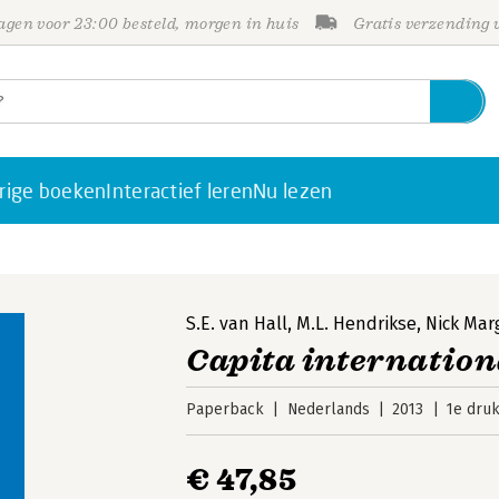
gen voor 23:00 besteld, morgen in huis
Gratis verzending
rige boeken
Interactief leren
Nu lezen
S.E. van Hall
,
M.L. Hendrikse
,
Nick Mar
Capita internation
Paperback
Nederlands
2013
1e dru
€ 47,85