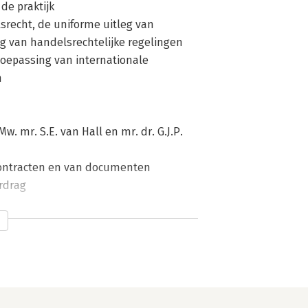
de praktijk
srecht, de uniforme uitleg van
g van handelsrechtelijke regelingen
toepassing van internationale
n
 mr. S.E. van Hall en mr. dr. G.J.P.
gcontracten en van documenten
rdrag
r aanleiding van een tekortkoming van
aan een verkoper ten dienste staan naar