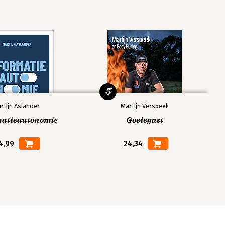
5
rtijn Aslander
Martijn Verspeek
matieautonomie
Goeiegast
4,99
24,34