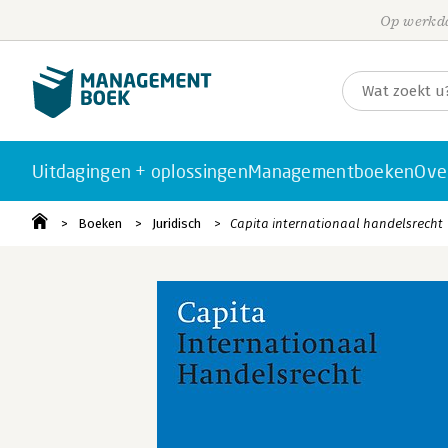
Op werkda
Uitdagingen + oplossingen
Managementboeken
Ove
Boeken
Juridisch
Capita internationaal handelsrecht