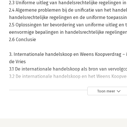
2.3 Uniforme uitleg van handelsrechtelijke regelingen in 
2.4 Algemene problemen bij de unificatie van het handel
handelsrechtelijke regelingen en de uniforme toepassin
2.5 Oplossingen ter bevordering van uniforme uitleg en 
eenvormige bepalingen in handelsrechtelijke regelinge
2.6 Conclusie
3. Internationale handelskoop en Weens Koopverdrag – Mw.
de Vries
3.1 De internationale handelskoop als bron van vervol
3.2 De internationale handelskoop en het Weens Koopve
3.3 De verplichtingen van de verkoper
3.4 De remedies die aan de koper ten dienste staan naa
Toon meer
de verkoper in de nakoming van een verplichting
3.5 De verplichtingen van de koper en de remedies die 
aanleiding van een tekortkoming in de nakoming ervan