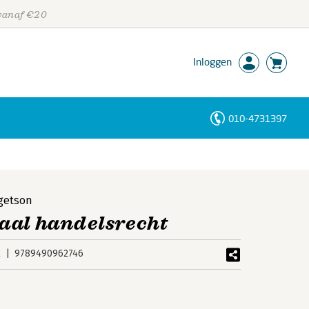
 vanaf €20
Inloggen
010-4731397
Personen
Trefwoorden
getson
aal handelsrecht
k
9789490962746