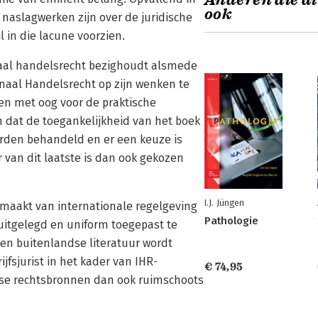
Anderen die di
ook
e naslagwerken zijn over de juridische
 in die lacune voorzien.
onaal handelsrecht bezighoudt alsmede
onaal Handelsrecht op zijn wenken te
en met oog voor de praktische
n dat de toegankelijkheid van het boek
orden behandeld en er een keuze is
van dit laatste is dan ook gekozen
I.J. Jüngen
emaakt van internationale regelgeving
Pathologie
uitgelegd en uniform toegepast te
n buitenlandse literatuur wordt
fsjurist in het kader van IHR-
€ 74,95
ndse rechtsbronnen dan ook ruimschoots