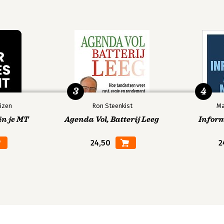
?
dr. ing. N.J. Margetson
3
4
izen
Ron Steenkist
Ma
in je MT
Agenda Vol, Batterij Leeg
Infor
24,50
2
Mr. dr. ing. N.J. Margetson
 – Mr. H.P.D. den Teuling