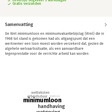
Levertijd ongeveer 3 werkdagen
Gratis verzonden
Samenvatting
De Wet minimumloon en minimumvakantiebijslag (Wml) die in
1968 tot stand is gekomen had als uitgangspunt dat een
werknemer een loon moest worden verzekerd dat, gezien de
algehele welvaartssituatie, als een aanvaardbare
tegenprestatie voor de verrichte arbeid kan worden
beschouwd. De handhaving van deze wet was zuiver
civielrechtelijk. In 2007 is de bestuursrechtelijke handhaving
ingevoerd waarbij de betekenis van de Wml is aangepast.
Centraal staat nu oneerlijke concurrentie als gevolg van het
openstellen van de grenzen voor de zogenoemde MOE-
landers.
De bestuursrechtelijke handhaving heeft geleid tot allerlei
wetteksten
arbeidsduur
stukloon
handhavingsproblemen bij de Arbeidsinspectie/Inspectie SZW.
minimumloon
De handhavingsproblemen zijn telkens opgelost met
handhaving
aanpassing van de wetgeving. Over deze aanpassingen is een