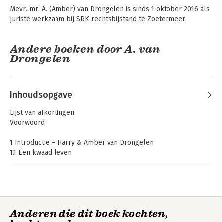
Mevr. mr. A. (Amber) van Drongelen is sinds 1 oktober 2016 als 
juriste werkzaam bij SRK rechtsbijstand te Zoetermeer.
Andere boeken door A. van
Drongelen
Het sociaal plan
De Wet
Inhoudsopgave
minimumloon en
minimumvakantiebijsl
Lijst van afkortingen
(WML)
Voorwoord
1 Introductie – Harry & Amber van Drongelen
1.1 Een kwaad leven
1.2 Er gloort hoop!
1.3 De wetgever doet een eerste poging
1.4 Naar een Wml
Het ontslagrecht in
De tijdelijke
1.5 De handhavingsperikelen
de praktijk
arbeidsovereenkomst
in de praktijk
1.6 Een leeswijzer
Anderen die dit boek kochten,
2 De ‘normale arbeidsduur’ – Harry van Drongelen & Jakob