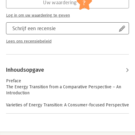
Jongbloed:
Energieopwekking en -gebruik
?
Uw waardering
Serie:
Nederlandse Vereniging
Rechtsvergelijking
Log in om uw waardering te geven
Schrijf een recensie
Lees ons recensiebeleid
Inhoudsopgave
Preface
The Energy Transition from a Comparative Perspective – An
Introduction
Varieties of Energy Transition: A Consumer-focused Perspective
– Kati Cseres
1 Introduction: the energy transition and the role of consumers
2 EU law
3 Varieties of local capitalism