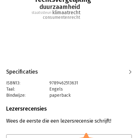
duurzaamheid
klimaatrecht
staatssteun
consumentenrecht
Specificaties
ISBN13:
9789462513631
Taal:
Engels
Bindwijze:
paperback
Aantal pagina's:
106
Uitgever:
Uitgeverij Paris
Lezersrecensies
Druk:
1
Verschijningsdatum:
6-12-2024
Wees de eerste die een lezersrecensie schrijft!
Hoofdrubriek:
Juridisch