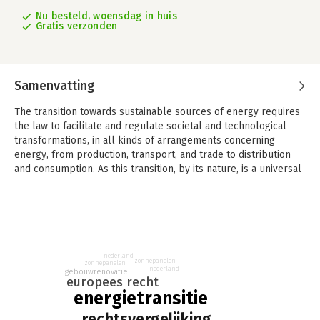
Nu besteld, woensdag in huis
Gratis verzonden
Samenvatting
The transition towards sustainable sources of energy requires
the law to facilitate and regulate societal and technological
transformations, in all kinds of arrangements concerning
energy, from production, transport, and trade to distribution
and consumption. As this transition, by its nature, is a universal
topic and crosses boundaries of jurisdictions, comparative law
is eminently appropriate to rethink analytically and
synthetically how local, national, supra- and international law
can facilitate the transition. Hence, the Netherlands Association
of Comparative Law organized its annual symposium of 2023
around this topical theme.
nederland
zonnepanelen
zonnepanelen
nederland
gebouwrenovatie
This book captures the contributions by the speakers at this
europees recht
symposium who discussed these and related issues from a
energietransitie
comparative legal perspective.
rechtsvergelijking