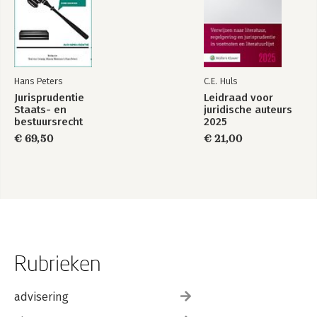
Symposium on the Energy Transition: a Short Report – Mark
van der Kooi
Geschriften van de Nederlandse Vereniging voor
Rechtsvergelijking
Hans Peters
C.E. Huls
Jurisprudentie
Leidraad voor
Staats- en
juridische auteurs
bestuursrecht
2025
1849-2025
€ 69,50
€ 21,00
Rubrieken
advisering