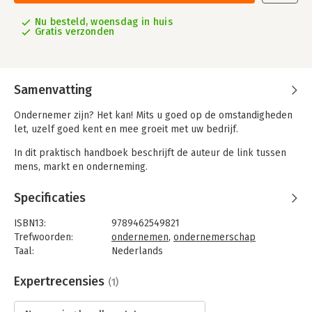
Nu besteld, woensdag in huis
Gratis verzonden
Samenvatting
Ondernemer zijn? Het kan! Mits u goed op de omstandigheden
let, uzelf goed kent en mee groeit met uw bedrijf.
In dit praktisch handboek beschrijft de auteur de link tussen
mens, markt en onderneming.
Ondernemen is niet altijd zo rooskleurig als het lijkt. Alles
Specificaties
verandert en nog wel in razend tempo. U wilt mee veranderen
maar loopt daarbij tegen grenzen aan. Begrijpelijk en eigenlijk
ISBN13:
9789462549821
heel gewoon. Lees wat u kunt en moet doen bij alle
Trefwoorden:
ondernemen
,
ondernemerschap
veranderingen in de wereld van de ondernemer.
Taal:
Nederlands
Bindwijze:
paperback
Aantal pagina's:
110
Expertrecensies
(1)
Uitgever:
Mijnmanagementboek
Druk:
3