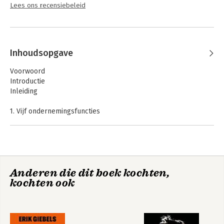
Lees ons recensiebeleid
Inhoudsopgave
Voorwoord
Introductie
Inleiding
1. Vijf ondernemingsfuncties
2. Vijf marktfasen
3. Vijf ondernemingsfasen
4. vijf ondernemersprofielen
-Profiel 1: Produceren
-Profiel 2: Managen
Anderen die dit boek kochten,
-Profiel 3: Verkopen
kochten ook
-Profiel 4: Inspireren
-Profiel 5: Anticiperen
-Het zesde profiel - de Duizendpoot
5. Enkele conclusies
6. Eerder onderzoek