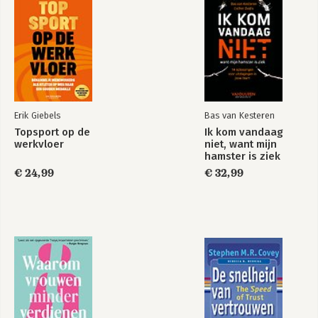
7. Epiloog
8. Index
9. Over de auteur
10. Aan dit boek werkten mee
11. Referenties
Erik Giebels
Bas van Kesteren
Topsport op de
Ik kom vandaag
werkvloer
niet, want mijn
hamster is ziek
€ 24,99
€ 32,99