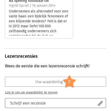
Na opening houdbaar tot
Verschijningsdatum:
6-12-2013
Ingrid Spruit | 16 januari 2014
Ondernemen als alternatief voor een
Hoofdrubriek:
Algemeen management
vaste baan: een tijdelijk fenomeen of
een blijvende tendens? Feit is dat er
in 2012 maar liefst 100.000
zelfstandig ondernemers zich
registreerden bij de KvK en
Nederland nu al ruim 800.000 zzp'ers
kent. Maar wat maakt nu dat de ene
onderneming het redt en de ander na
Lezersrecensies
drie jaar alweer van het toneel
verdwenen is? In 'Na opening
Wees de eerste die een lezersrecensie schrijft!
houdbaar tot' schetst Jacques-
Matthieu de Jong vanuit een
theoretisch kader hoe je als
ondernemer kunt meebewegen met
?
Uw waardering
de veranderingen in de wereld om je
heen.
Log in om uw waardering te geven
Lees verder
Schrijf een recensie