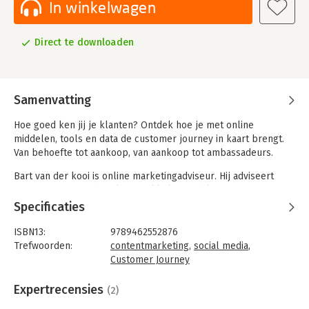
In winkelwagen
Direct te downloaden
Samenvatting
Hoe goed ken jij je klanten? Ontdek hoe je met online
middelen, tools en data de customer journey in kaart brengt.
Van behoefte tot aankoop, van aankoop tot ambassadeurs.
Bart van der kooi is online marketingadviseur. Hij adviseert
organisaties over digitale ontwikkelingen, blogt over
uiteenlopende onderwerpen en geeft trainingen over
Specificaties
customer journeys, sociale media, contentmarketing en digitale
trends.
ISBN13:
9789462552876
Trefwoorden:
contentmarketing
,
social media
,
Weinig tijd, maar veel ambities? Informeer jezelf snel en
Customer Journey
grondig met de boeken in de serie Digitale trends en tools in
Taal:
Nederlands
60 minuten. De serie is een initiatief van Uitgeverij Haystack in
Bindwijze:
audio-download
Expertrecensies
(2)
samenwerking met Frankwatching.com, het toonaangevende
Beveiliging:
watermerk