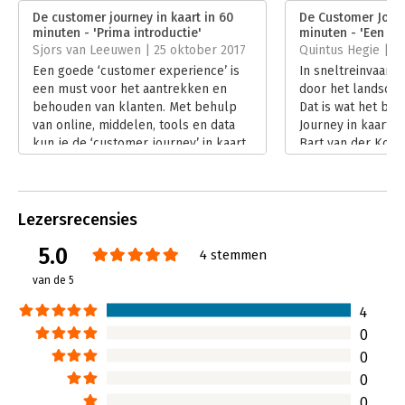
platform over online trends, tips & tricks.
Bestandsformaat:
mp3
De customer journey in kaart in 60
De Customer Journ
Uitgever:
Uitgeverij Haystack
minuten - 'Prima introductie'
minuten - 'Een go
Druk:
1
Sjors van Leeuwen | 25 oktober 2017
Quintus Hegie | 2
Verschijningsdatum:
5-6-2020
Een goede ‘customer experience’ is
In sneltreinvaart 
een must voor het aantrekken en
door het landscha
Hoofdrubriek:
Internet en social media
,
Marketing
behouden van klanten. Met behulp
Dat is wat het bo
van online, middelen, tools en data
Journey in kaart i
kun je de ‘customer journey’ in kaart
Bart van der Kooi
brengen en de klantbeleving
brengt.
verbeteren. Dat schrijft Bart van der
Lees verder
Kooi in het boekje De Customer
Journey in kaart in 60 minuten.
Lezersrecensies
Lees verder
5.0
4 stemmen
van de 5
4
0
0
0
0