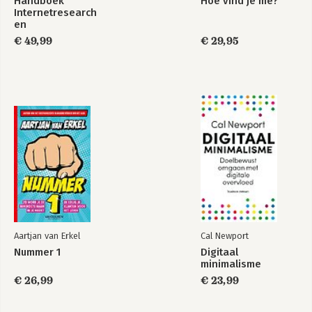
Handboek
Hoe vind je me?
Internetresearch
en
datajournalistiek
€ 49,99
€ 29,95
Aartjan van Erkel
Cal Newport
Nummer 1
Digitaal
minimalisme
€ 26,99
€ 23,99