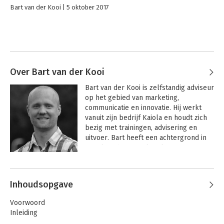
Bart van der Kooi
5 oktober 2017
Over Bart van der Kooi
Bart van der Kooi is zelfstandig adviseur 
op het gebied van marketing, 
communicatie en innovatie. Hij werkt 
vanuit zijn bedrijf Kaiola en houdt zich 
bezig met trainingen, advisering en 
uitvoer. Bart heeft een achtergrond in 
social media, e-mailmarketing, content 
marketing en Customer Journeys. Hij is 
auteur, spreker, blogger en geeft 
workshops over Customer Journeys en 
Inhoudsopgave
social media.

Voorwoord
Volg Bart van der Kooi op:

Inleiding
- twitter.com/aboutbart
