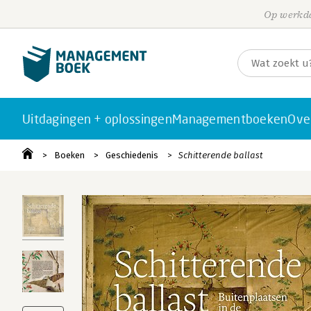
Op werkda
Uitdagingen + oplossingen
Managementboeken
Ove
Boeken
Geschiedenis
Schitterende ballast