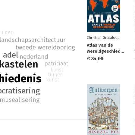
tuinen
Christian Grataloup
landschapsarchitectuur
Atlas van de
tweede wereldoorlog
wereldgeschiedenis
adel
nederland
€ 34,99
kastelen
patriciaat
kunst
tuinen
hiedenis
kunst
cratisering
musealisering