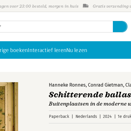
gen voor 23:00 besteld, morgen in huis
Gratis verzending
rige boeken
Interactief leren
Nu lezen
Hanneke Ronnes
,
Conrad Gietman
,
Cl
Schitterende ballas
Buitenplaatsen in de moderne 
Paperback
Nederlands
2024
1e dru