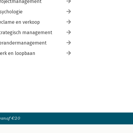
rojectmanagement
sychologie
eclame en verkoop
trategisch management
erandermanagement
erk en loopbaan
 vanaf €20