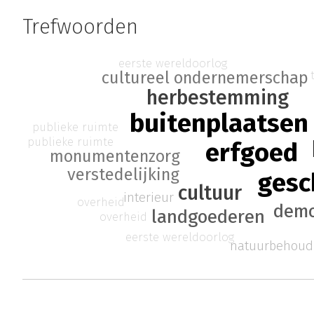
Trefwoorden
eerste wereldoorlog
cultureel ondernemerschap
herbestemming
buitenplaatsen
publieke ruimte
publieke ruimte
erfgoed
monumentenzorg
verstedelijking
gesc
cultuur
interieur
overheid
demo
landgoederen
overheid
eerste wereldoorlog
natuurbehoud