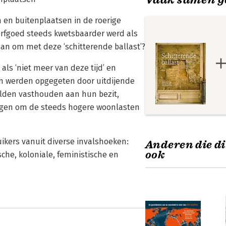
n en buitenplaatsen in de roerige
 erfgoed steeds kwetsbaarder werd als
an om met deze ‘schitterende ballast’?
ls ‘niet meer van deze tijd’ en
n werden opgegeten door uitdijende
ilden vasthouden aan hun bezit,
ingen om de steeds hogere woonlasten
uikers vanuit diverse invalshoeken:
Anderen die di
ook
sche, koloniale, feministische en