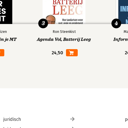
3
4
izen
Ron Steenkist
Ma
in je MT
Agenda Vol, Batterij Leeg
Infor
24,50
2
juridisch
p