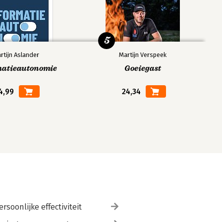
5
rtijn Aslander
Martijn Verspeek
matieautonomie
Goeiegast
4,99
24,34
ersoonlijke effectiviteit