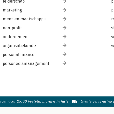
leiderschap
p
marketing
p
mens en maatschappij
r
non-profit
s
ondernemen
v
organisatiekunde
w
personal finance
personeelsmanagement
gen voor 23:00 besteld, morgen in huis
Gratis verzending