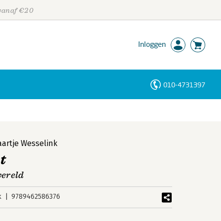
 vanaf €20
Inloggen
010-4731397
Personen
Trefwoorden
aartje Wesselink
t
wereld
k
9789462586376