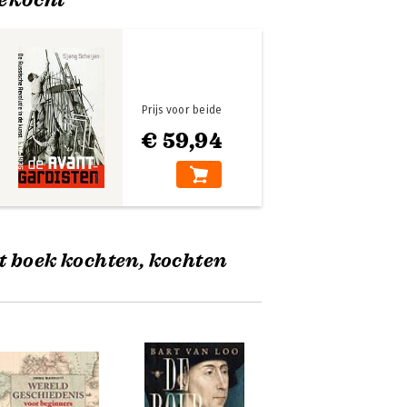
Prijs voor beide
€ 59,94
t boek kochten, kochten