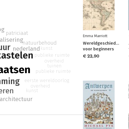
og
patriciaat
Emma Marriott
lisering
natuurbehoud
Wereldgeschiedenis
uur
kunst
nederland
voor beginners
kastelen
publieke ruimte
€ 22,90
overheid
tuinen
aatsen
publieke ruimte
mming
eerste wereldoorlog
overheid
eren
kunst
architectuur