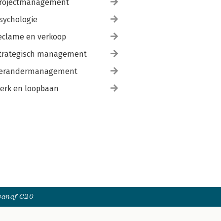
rojectmanagement
sychologie
eclame en verkoop
trategisch management
erandermanagement
erk en loopbaan
 vanaf €20