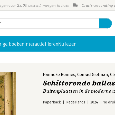
gen voor 23:00 besteld, morgen in huis
Gratis verzending
rige boeken
Interactief leren
Nu lezen
Hanneke Ronnes
,
Conrad Gietman
,
Cl
Schitterende ballas
Buitenplaatsen in de moderne 
Paperback
Nederlands
2024
1e dru