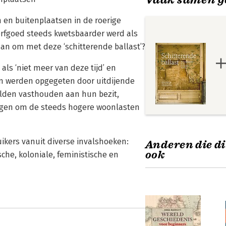
n en buitenplaatsen in de roerige
 erfgoed steeds kwetsbaarder werd als
an om met deze ‘schitterende ballast’?
ls ‘niet meer van deze tijd’ en
n werden opgegeten door uitdijende
ilden vasthouden aan hun bezit,
ingen om de steeds hogere woonlasten
uikers vanuit diverse invalshoeken:
Anderen die di
ook
sche, koloniale, feministische en