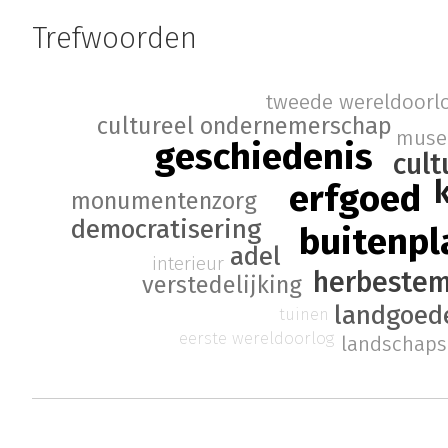
Trefwoorden
tweede wereldoorl
cultureel ondernemerschap
musea
geschiedenis
cult
erfgoed
monumentenzorg
democratisering
buitenpl
adel
interieur
herbeste
verstedelijking
landgoed
tuinen
eerste wereldoorlog
landschaps