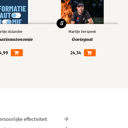
5
rtijn Aslander
Martijn Verspeek
matieautonomie
Goeiegast
4,99
24,34
ersoonlijke effectiviteit