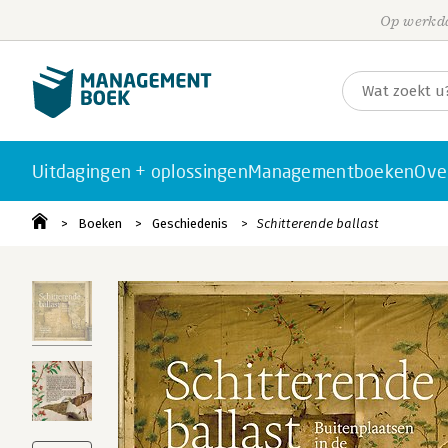
Op werkda
Uitdagingen + oplossingen
Managementboeken
Ove
Boeken
Geschiedenis
Schitterende ballast