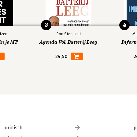
3
4
izen
Ron Steenkist
Ma
in je MT
Agenda Vol, Batterij Leeg
Infor
24,50
2
juridisch
p