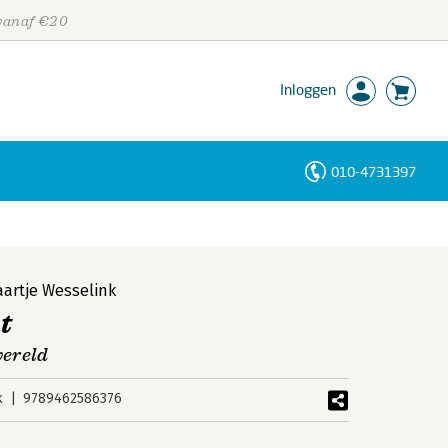
 vanaf €20
Inloggen
010-4731397
Personen
Trefwoorden
aartje Wesselink
t
wereld
k
9789462586376