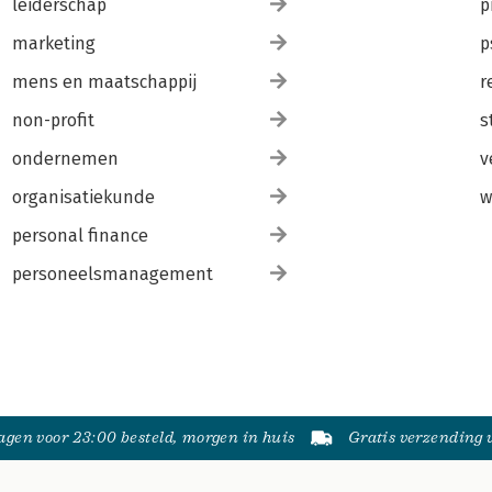
leiderschap
p
marketing
p
mens en maatschappij
r
non-profit
s
ondernemen
v
organisatiekunde
w
personal finance
personeelsmanagement
gen voor 23:00 besteld, morgen in huis
Gratis verzending