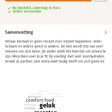
Nu besteld, zaterdag in huis
Gratis verzonden
Samenvatting
Helaas bestaat er geen recept voor instant happiness. Ieder
lichaam en iedere geest is anders. De één wordt blij van veel
mensen om zich heen, de ander vindt het heerlijk om alleen te
zijn. Misschien voel jij je fit bij voeding met veel koolhydraten,
terwijl je partner juist extra eiwit nodig heeft om zich goed en
sterk te voelen. Jouw persoonlijke behoefte aan ontspanning,
beweging, slaap, contact én voeding is uniek. Je eigen recept
voor een happy en energiek gevoel zul je dus zelf moeten
schrijven.
Waar word jij blij van? Wat wil je vaker doen? Van welk soort
gezond eten
brainfood
brainfood
eten krijg je energie, en waarvan voel je je vermoeid? Weet je
glutenvrij
gezond eten
comfort food
het antwoord nog niet? Dat geeft niet, dat komt vanzelf als je
geluk
bezig bent met de feelgood tips en recepten in dit boek. De
feelgood
voeding
recepten zijn voor het merendeel vegan of vegetarisch en