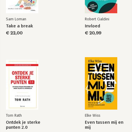
Troostrecepten om blij van te worden
The basics
Basisrecepten
Sam Loman
Robert Cialdini
Take a break
Invloed
€ 22,00
€ 20,99
Tom Rath
Elke Wiss
Ontdek je sterke
Even tussen mij en
punten 2.0
mij