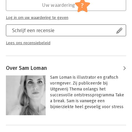
?
Uw waardering
Log in om uw waardering te geven
Schrijf een recensie
Lees ons recensiebeleid
Over Sam Loman
Sam Loman is illustrator en grafisch 
vormgever. Zij publiceerde bij 
Uitgeverij Thema onlangs het 
succesvolle ontstressprogramma Take 
a break. Sam is vanwege een 
bijnierziekte heel gevoelig voor stress 
en ontstekingen. Daarom heeft ze zich 
grondig verdiept in het menselijke 
Andere boeken door Sam Loman
stresssysteem én in voeding. In Happy 
recipe deelt ze haar kennis en ervaring 