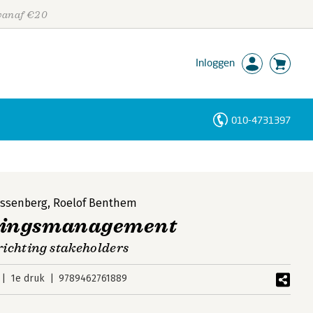
 vanaf €20
Inloggen
010-4731397
Personen
Trefwoorden
assenberg
,
Roelof Benthem
vingsmanagement
ichting stakeholders
1e druk
9789462761889