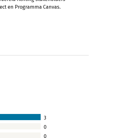
oject en Programma Canvas.
3
0
0