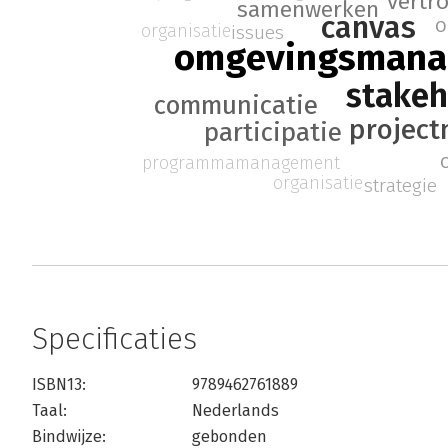
vertr
samenwerken
canvas
o
organisatie
issues
omgevingsmana
stakeh
communicatie
projec
participatie
programmamanagement
organisatie
strategie
Specificaties
ISBN13:
9789462761889
Taal:
Nederlands
Bindwijze:
gebonden