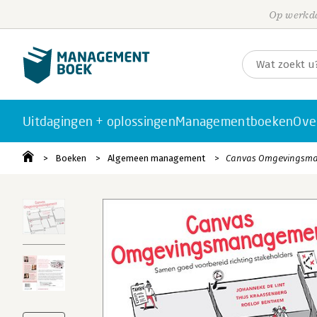
Op werkda
Uitdagingen + oplossingen
Managementboeken
Ove
Boeken
Algemeen management
Canvas Omgevingsm