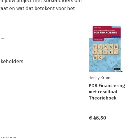
 in jouw project met stakeholders om
aat en wat dat betekent voor het
..
akeholders.
Henny Krom
PDB Financiering
met resultaat
Theorieboek
€ 48,50