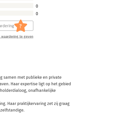
0
0
?
rdering
 waardering te geven
ng samen met publieke en private 
ven. Haar expertise ligt op het gebied 
lderdialoog, onafhankelijke 
s zelfstandige.