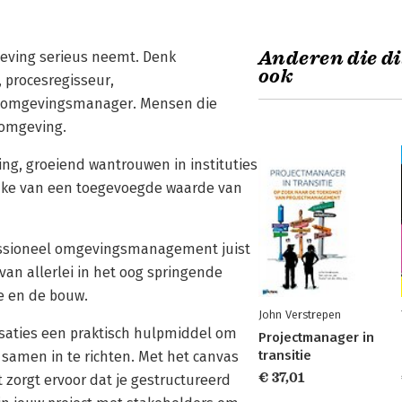
Anderen die di
mgeving serieus neemt. Denk
ook
 procesregisseur,
n omgevingsmanager. Mensen die
 omgeving.
ng, groeiend wantrouwen in instituties
prake van een toegevoegde waarde van
fessioneel omgevingsmanagement juist
van allerlei in het oog springende
e en de bouw.
John Verstrepen
aties een praktisch hulpmiddel om
Projectmanager in
transitie
amen in te richten. Met het canvas
€ 37,01
zorgt ervoor dat je gestructureerd