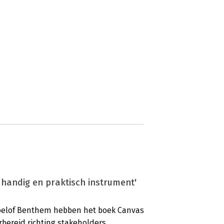
andig en praktisch instrument'
Roelof Benthem hebben het boek Canvas
reid richting stakeholders