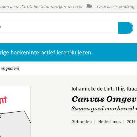
gen voor 23:00 besteld, morgen in huis
Gratis verzending
rige boeken
Interactief leren
Nu lezen
anagement
Johanneke de Lint
,
Thijs Kra
Canvas Omge
Samen goed voorbereid r
Gebonden
Nederlands
2017