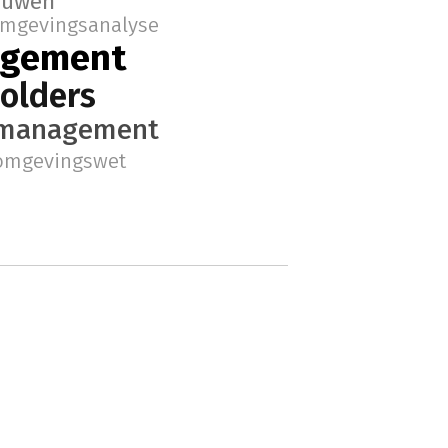
ouwen
mgevingsanalyse
gement
olders
tmanagement
omgevingswet