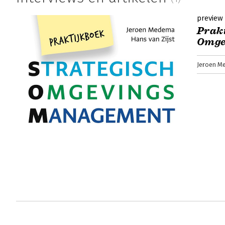
preview
Prakt
Omge
Jeroen M