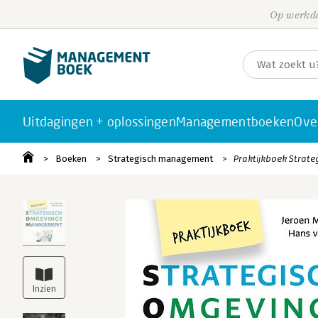
Op werkda
Uitdagingen + oplossingen
Managementboeken
Ove
Boeken
Strategisch management
Praktijkboek Stra