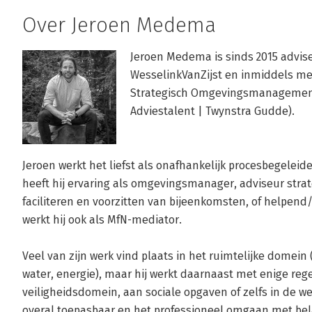
Over Jeroen Medema
Jeroen Medema is sinds 2015 advi
WesselinkVanZijst en inmiddels meer
Strategisch Omgevingsmanagement (
Jeroen werkt het liefst als onafhankelijk procesbegeleid
heeft hij ervaring als omgevingsmanager, adviseur str
faciliteren en voorzitten van bijeenkomsten, of helpend/c
werkt hij ook als MfN-mediator. 
Veel van zijn werk vind plaats in het ruimtelijke domein 
water, energie), maar hij werkt daarnaast met enige reg
veiligheidsdomein, aan sociale opgaven of zelfs in de w
overal toepasbaar en het professioneel omgaan met bela