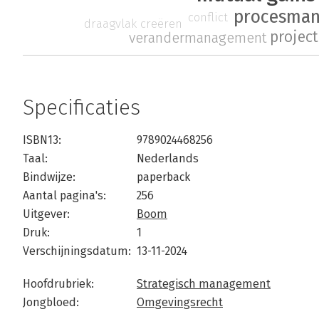
procesma
conflict
draagvlak creëren
proje
verandermanagement
Specificaties
ISBN13:
9789024468256
Taal:
Nederlands
Bindwijze:
paperback
Aantal pagina's:
256
Uitgever:
Boom
Druk:
1
Verschijningsdatum:
13-11-2024
Hoofdrubriek:
Strategisch management
Jongbloed:
Omgevingsrecht