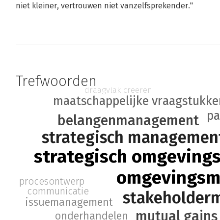
niet kleiner, vertrouwen niet vanzelfsprekender."
Trefwoorden
draagvlak creëren
maatschappelijke vraagstukke
pa
belangenmanagement
strategisch managemen
strategisch omgevin
omgevings
procesontwerp
communicatie
stakeholder
issuemanagement
mutual gains
onderhandelen