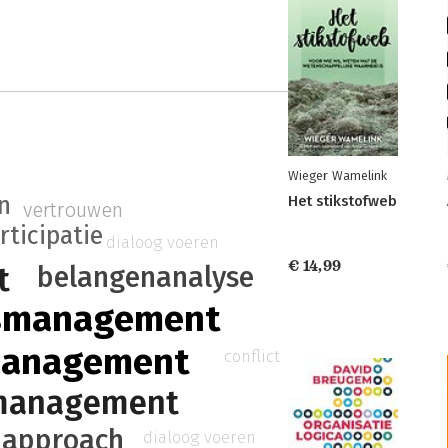
Wieger Wamelink
n
Het stikstofweb
vertrouwen
rticipatie
dialoog voeren
€ 14,99
belangenanalyse
t
gsmanagement
management
conflict
management
 approach
dialoog voeren