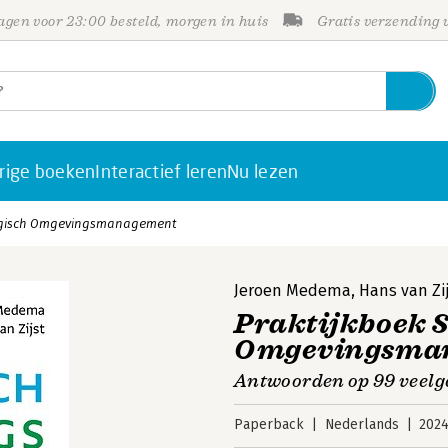
gen voor 23:00 besteld, morgen in huis
Gratis verzending
rige boeken
Interactief leren
Nu lezen
tegisch Omgevingsmanagement
Jeroen Medema
,
Hans van Zi
Praktijkboek S
Omgevingsma
Antwoorden op 99 veelge
Paperback
Nederlands
202