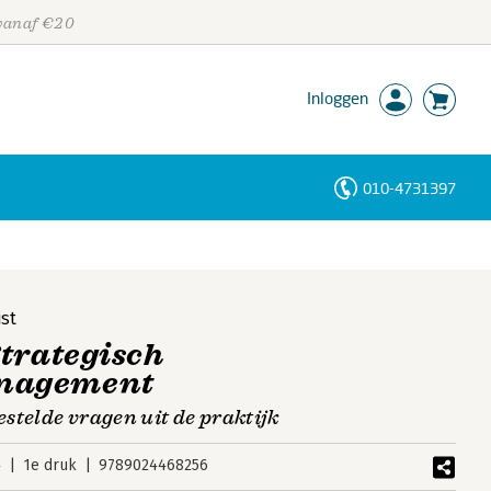
 vanaf €20
Inloggen
010-4731397
Personen
Trefwoorden
jst
trategisch
nagement
stelde vragen uit de praktijk
4
1e druk
9789024468256