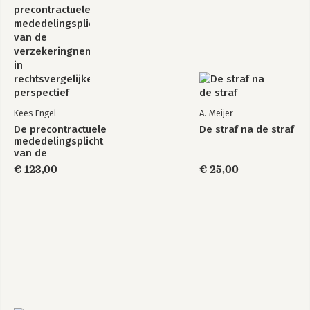
Kees Engel
A. Meijer
De precontractuele
De straf na de straf
mededelingsplicht
van de
verzekeringnemer
€ 123,00
€ 25,00
in
rechtsvergelijkend
perspectief