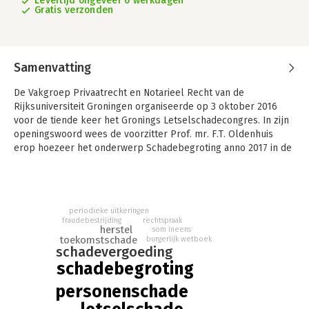
Levertijd ongeveer 6 werkdagen
Gratis verzonden
Samenvatting
De Vakgroep Privaatrecht en Notarieel Recht van de
Rijksuniversiteit Groningen organiseerde op 3 oktober 2016
voor de tiende keer het Gronings Letselschadecongres. In zijn
openingswoord wees de voorzitter Prof. mr. F.T. Oldenhuis
erop hoezeer het onderwerp Schadebegroting anno 2017 in de
rechtspraktijk voorwerp van debat is. Prof. mr. T. Hartlief,
advocaat-generaal bij de Hoge Raad , zette de toon in:
Begroting van personenschade: de (on)begrensde
mogelijkheden van art. 6:97 BW. Gaat het in het
periodieke uitkeringen
aansprakelijkheidsrecht werkelijk alleen om
fraudebestrijding
rechtspraak
herstel
schadevergoeding? Gaat het niet ook, misschien zelfs wel
som ineens
toekomstschade
burgerlijk wetboek
primair, om herstel?, zo vroeg hij zich af.
schadevergoeding
schadebegroting
Prof. mr. M.A. Loth zette dat debat voort in: Herstel in wat?
Over de vergoeding van letselschade. Het gaat er niet primair
personenschade
om dat het slachtoffer wordt gebracht (lees: hersteld) in de