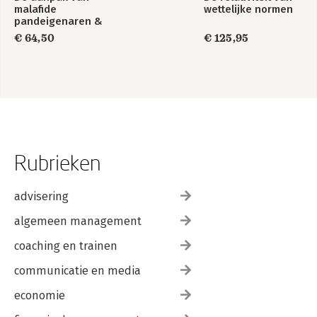
malafide
wettelijke normen
pandeigenaren &
de handhaving van
€ 64,50
€ 125,95
de Woningwet
Rubrieken
advisering
algemeen management
coaching en trainen
communicatie en media
economie