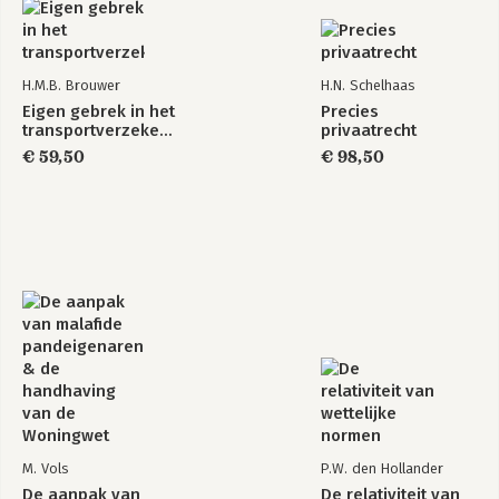
H.M.B. Brouwer
H.N. Schelhaas
Eigen gebrek in het
Precies
transportverzekeringsrecht
privaatrecht
€ 59,50
€ 98,50
M. Vols
P.W. den Hollander
De aanpak van
De relativiteit van