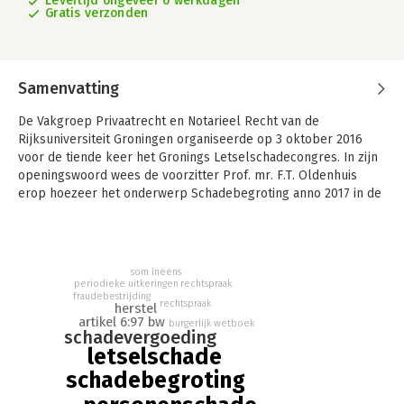
Levertijd ongeveer 6 werkdagen
Gratis verzonden
Samenvatting
De Vakgroep Privaatrecht en Notarieel Recht van de
Rijksuniversiteit Groningen organiseerde op 3 oktober 2016
voor de tiende keer het Gronings Letselschadecongres. In zijn
openingswoord wees de voorzitter Prof. mr. F.T. Oldenhuis
erop hoezeer het onderwerp Schadebegroting anno 2017 in de
rechtspraktijk voorwerp van debat is. Prof. mr. T. Hartlief,
advocaat-generaal bij de Hoge Raad , zette de toon in:
Begroting van personenschade: de (on)begrensde
mogelijkheden van art. 6:97 BW. Gaat het in het
som ineens
aansprakelijkheidsrecht werkelijk alleen om
periodieke uitkeringen
rechtspraak
fraudebestrijding
schadevergoeding? Gaat het niet ook, misschien zelfs wel
rechtspraak
herstel
primair, om herstel?, zo vroeg hij zich af.
artikel 6:97 bw
burgerlijk wetboek
schadevergoeding
Prof. mr. M.A. Loth zette dat debat voort in: Herstel in wat?
letselschade
Over de vergoeding van letselschade. Het gaat er niet primair
schadebegroting
om dat het slachtoffer wordt gebracht (lees: hersteld) in de