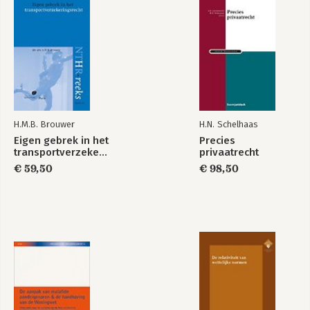
H.M.B. Brouwer
H.N. Schelhaas
Eigen gebrek in het
Precies
transportverzekeringsrecht
privaatrecht
€ 59,50
€ 98,50