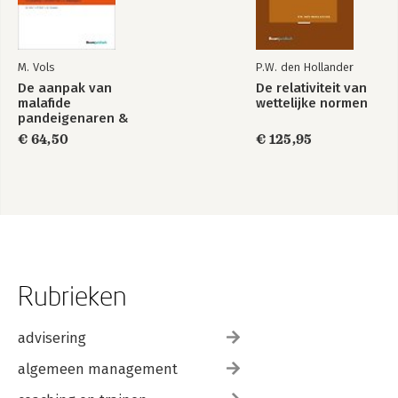
M. Vols
P.W. den Hollander
De aanpak van
De relativiteit van
malafide
wettelijke normen
pandeigenaren &
de handhaving van
€ 64,50
€ 125,95
de Woningwet
Rubrieken
advisering
algemeen management