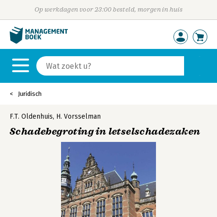
Op werkdagen voor 23:00 besteld, morgen in huis
Juridisch
F.T. Oldenhuis
,
H. Vorsselman
Schadebegroting in letselschadezaken