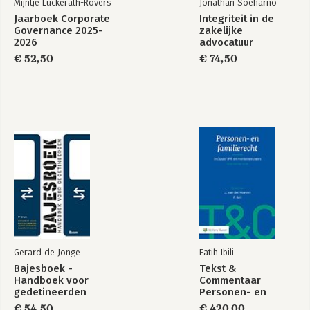
Mijntje Lückerath-Rovers
Jonathan Soeharno
Jaarboek Corporate
Integriteit in de
Governance 2025-
zakelijke
2026
advocatuur
€ 52,50
€ 74,50
Gerard de Jonge
Fatih Ibili
Bajesboek -
Tekst &
Handboek voor
Commentaar
gedetineerden
Personen- en
Familierecht
€ 54,50
€ 420,00