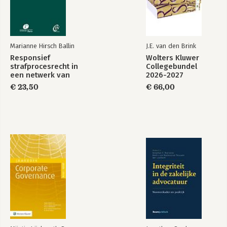
4.2 De bevoegde autoriteit 62
4.3 Toetsing van de bewijsvergaring 65
4.4 Sanctionering van onrechtmatigheden 73
4.5 Conclusie 80
Marianne Hirsch Ballin
J.E. van den Brink
5 Slot 83
Responsief
Wolters Kluwer
strafprocesrecht in
Collegebundel
een netwerk van
2026-2027
rechtsbetrekkingen
€ 23,50
€ 66,00