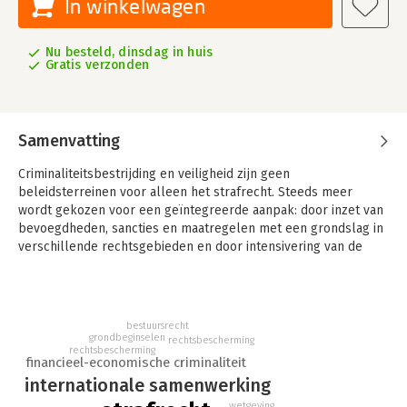
In winkelwagen
Nu besteld, dinsdag in huis
Gratis verzonden
Samenvatting
Criminaliteitsbestrijding en veiligheid zijn geen
beleidsterreinen voor alleen het strafrecht. Steeds meer
wordt gekozen voor een geïntegreerde aanpak: door inzet van
bevoegdheden, sancties en maatregelen met een grondslag in
verschillende rechtsgebieden en door intensivering van de
internationale samenwerking. Dit geldt speciaal voor de
bestrijding van terrorisme, cybercrime, ondermijning en
financieel-economische criminaliteit.
bestuursrecht
Bewijsvergaring is hier een gezamenlijke taak voor meerdere
grondbeginselen
rechtsbescherming
autoriteiten geworden. Bewijsvergaring gaat over grenzen
rechtsbescherming
financieel-economische criminaliteit
heen: over de grenzen van rechtsgebieden en over de grenzen
internationale samenwerking
van het eigen territoir. In deze rede wordt betoogd dat dit
gepaard moet gaan met normatieve integratie van de
wetgeving