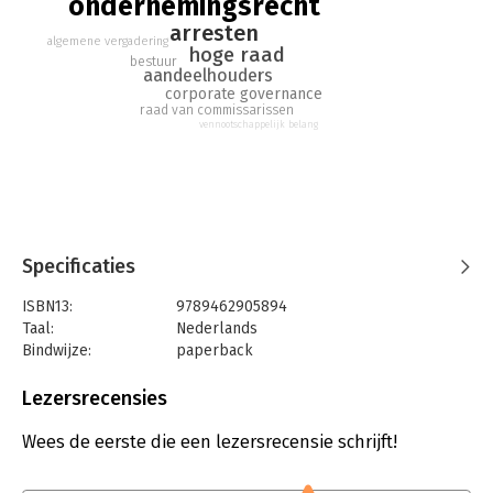
ondernemingsrecht
arresten
algemene vergadering
hoge raad
bestuur
aandeelhouders
corporate governance
raad van commissarissen
vennootschappelijk belang
Specificaties
ISBN13:
9789462905894
Taal:
Nederlands
Bindwijze:
paperback
Aantal pagina's:
355
Uitgever:
Boom Juridische Uitgevers
Lezersrecensies
Druk:
4
Verschijningsdatum:
19-10-2020
Wees de eerste die een lezersrecensie schrijft!
Hoofdrubriek:
Juridisch