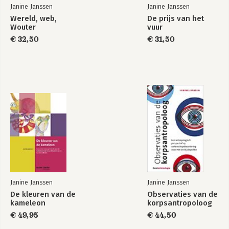
Janine Janssen
Janine Janssen
Dank 131
Wereld, web,
De prijs van het
Wouter
vuur
Literatuur 135
€ 32,50
€ 31,50
Boeken en artikelen 135
Websites 158
Coronacolumns en andere bronnen over COVID-19 160
Verantwoording bij de gebruikte afbeeldingen 162
Janine Janssen
Janine Janssen
De kleuren van de
Observaties van de
kameleon
korpsantropoloog
€ 49,95
€ 44,50