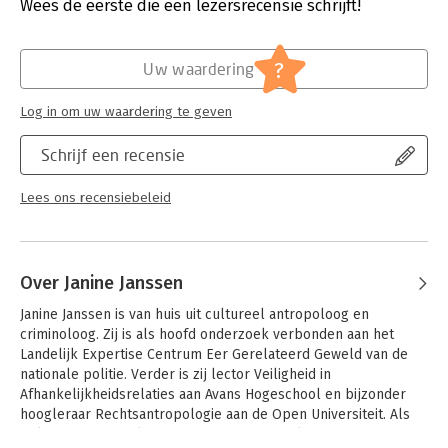
Verschijningsdatum:
29-11-2021
Wees de eerste die een lezersrecensie schrijft!
Hoofdrubriek:
Juridisch
,
Mens en maatschappij
Jongbloed:
Recht algemeen - Rechtsantropologie
?
Uw waardering
Log in om uw waardering te geven
Schrijf een recensie
Lees ons recensiebeleid
Over Janine Janssen
Janine Janssen is van huis uit cultureel antropoloog en 
criminoloog. Zij is als hoofd onderzoek verbonden aan het 
Landelijk Expertise Centrum Eer Gerelateerd Geweld van de 
nationale politie. Verder is zij lector Veiligheid in 
Afhankelijkheidsrelaties aan Avans Hogeschool en bijzonder 
hoogleraar Rechtsantropologie aan de Open Universiteit. Als 
politieambtenaar, lector en bijzonder hoogleraar heeft zij een 