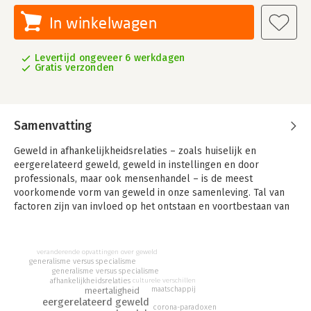
In winkelwagen
Levertijd ongeveer 6 werkdagen
Gratis verzonden
Samenvatting
Geweld in afhankelijkheidsrelaties – zoals huiselijk en
eergerelateerd geweld, geweld in instellingen en door
professionals, maar ook mensenhandel – is de meest
voorkomende vorm van geweld in onze samenleving. Tal van
factoren zijn van invloed op het ontstaan en voortbestaan van
dit geweld. Dat maakt dat in de aanpak professionals met
verschillende achtergronden onderling en met mensen in nood
samen moeten werken. Niemand is tegen samenwerken,
veranderende opvattingen over geweld
sterker nog: tegenwoordig wordt alom geroepen dat dat meer
generalisme versus specialisme
generalisme versus specialisme
en beter moet gebeuren. Maar samen werken gaat helaas niet
culturele verschillen
afhankelijkheidsrelaties
vanzelf.
maatschappij
meertaligheid
eergerelateerd geweld
corona-paradoxen