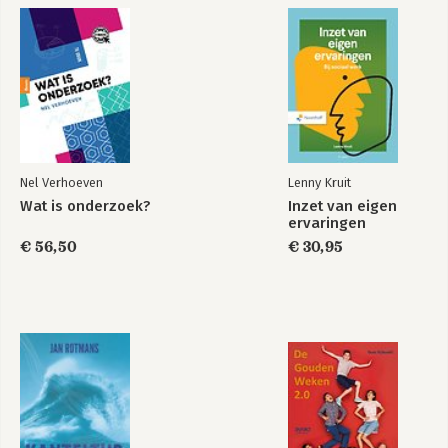
Rebellen in Athene 217
6. Merkels Europa 225
‘Wij zijn het volk’ 225
Opstand in het oosten 240
Het grote plan van Merkel en Macron 252
Epiloog 265
Dankwoord 275
Nel Verhoeven
Lenny Kruit
Noten 277
Wat is onderzoek?
Inzet van eigen
Index 297
ervaringen
€ 56,50
€ 30,95