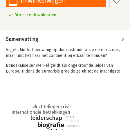
In winkelwagen
Direct te downloaden
Samenvatting
Angela Merkel bedwong op doortastende wijze de eurocrisis,
maar lukt het haar het continent bij elkaar te houden?
Bondskanselier Merkel geldt als ongekroonde leider van
Europa. Tijdens de eurocrisis groeide ze uit tot de machtigste
politieke leider van de Europese Unie. 'Kanselier van de vrije
wereld' noemde TIME haar zelfs. Vrijheid betekent voor haar
ook verantwoordelijkheid nemen. Daarom zet ze zich in voor
een sterker Europa. Onvermoeibaar voert zij campagne voor
een vierde termijn, en ondertussen probeert ze Europa bij
elkaar te houden: door ons door de Oekraïnecrisis heen te
vluchtelingencrisis
internationale betrekkingen
loodsen, door het stabieler maken van de eurozone, door de
leiderschap
crisis
Brexit-onderhandelingen in goede banen te leiden en door het
helmut kohl
biografie
organiseren van een eenduidige aanpak van de
diplomatie
vluchtelingenproblematiek.