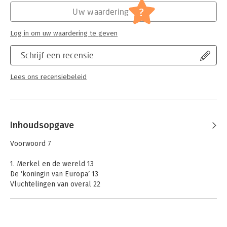
?
Uw waardering
Hoofdrubriek:
Mens en maatschappij
Log in om uw waardering te geven
Schrijf een recensie
Lees ons recensiebeleid
Inhoudsopgave
Voorwoord 7
1. Merkel en de wereld 13
De ‘koningin van Europa’ 13
Vluchtelingen van overal 22
Omgaan met Poetin 35
Met de Britten, maar anders 48
2. De erfenis 61