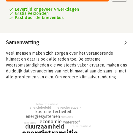
Levertijd ongeveer 4 werkdagen
Gratis verzonden
Past door de brievenbus
Samenvatting
Veel mensen maken zich zorgen over het veranderende
klimaat en daar is ook alle reden toe. De extreme
weersomstandigheden die we steeds vaker ervaren, maken ons
duidelijk dat verandering van het klimaat al aan de gang is, met
alle problemen van dien. Om verdere klimaatverandering
tegen te gaan, moeten de CO2‑emissies omlaag en daarvoor is
energietransitie onontbeerlijk. Deze energietransitie zal
iedereen raken, want we zijn allemaal gebruiker van energie.
Velen willen ook zelf actief bijdragen aan het bevorderen van
betrouwbaarheid
de energietransitie.
energiebeleid
energienetwerk
kosteneffectiviteit
energiesystemen
Niet elke maatregel is echter even effectief. Om te weten wat
subsidies
economie
waterstof
het meeste effect heeft en wat het minst duur is, kan een
subsidies
duurzaamheid
betaalbaarheid
economische kijk op energietransitie helpen. Dit boek neemt