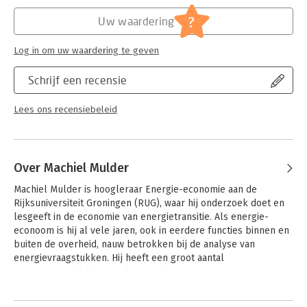
Hoofdrubriek:
Mens en maatschappij
?
Uw waardering
Log in om uw waardering te geven
Schrijf een recensie
Lees ons recensiebeleid
Over Machiel Mulder
Machiel Mulder is hoogleraar Energie-economie aan de 
Rijksuniversiteit Groningen (RUG), waar hij onderzoek doet en 
lesgeeft in de economie van energietransitie. Als energie-
econoom is hij al vele jaren, ook in eerdere functies binnen en 
buiten de overheid, nauw betrokken bij de analyse van 
energievraagstukken. Hij heeft een groot aantal 
wetenschappelijke en beleidspublicaties over energie-
economie, energiebeleid en energietransitie op zijn naam 
Andere boeken door Machiel
staan. Geregeld geeft hij in de media toelichting op actuele 