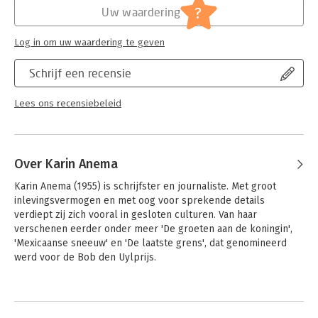
?
Uw waardering
Log in om uw waardering te geven
Schrijf een recensie
Lees ons recensiebeleid
Over Karin Anema
Karin Anema (1955) is schrijfster en journaliste. Met groot 
inlevingsvermogen en met oog voor sprekende details 
verdiept zij zich vooral in gesloten culturen. Van haar 
verschenen eerder onder meer 'De groeten aan de koningin', 
'Mexicaanse sneeuw' en 'De laatste grens', dat genomineerd 
werd voor de Bob den Uylprijs. 

'Vandaag koop ik alle kleuren – het levensverhaal van een man 
Andere boeken door Karin Anema
en zijn psychoses', is in het Duits vertaald en wordt verfilmd. 
Haar boek 'Boegwater – Leven op de binnenvaart', werd 