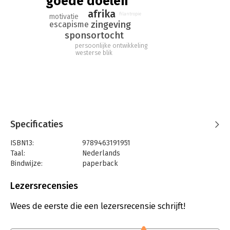
goede doelen
weesmeisjes. Voor Afrikaanse begrippen is de onderneming
afrika
iets om je wenkbrauwen bij op te trekken.
filantropie
motivatie
zingeving
escapisme
sponsortocht
persoonlijke ontwikkeling
westerse blik
Specificaties
ISBN13:
9789463191951
Taal:
Nederlands
Bindwijze:
paperback
Aantal pagina's:
160
Uitgever:
Scriptum
Lezersrecensies
Druk:
1
Verschijningsdatum:
19-10-2021
Wees de eerste die een lezersrecensie schrijft!
Hoofdrubriek:
Mens en maatschappij