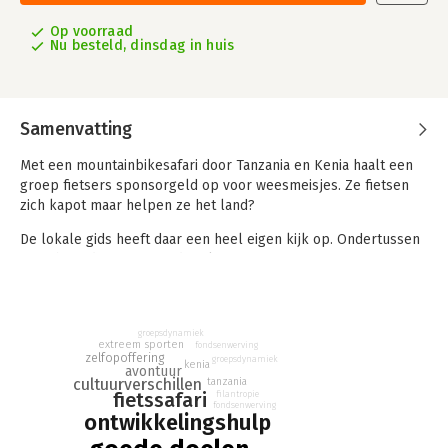
Op voorraad
Nu besteld, dinsdag in huis
Samenvatting
Met een mountainbikesafari door Tanzania en Kenia haalt een
groep fietsers sponsorgeld op voor weesmeisjes. Ze fietsen
zich kapot maar helpen ze het land?
De lokale gids heeft daar een heel eigen kijk op. Ondertussen
verschuift de safari steeds vaker naar eigen angsten en
verlangens. Met vaart en humor leidt Karin Anema de lezer
door een wervelende mix van Afrika en Westers verlangen
naar zingeving. Extreme sportieve uitdagingen voor een goed
groepsdynamiek
doel zijn dé manier om sponsorgeld op te halen voor
extreem sporten
fondsenwerving
zelfopoffering
ontwikkelingshulp.
groepsdynamiek
kenia
avontuur
cultuurverschillen
tanzania
Zoals in deze roman, waar tegenstrijdige figuren hun
fietssafari
filantropie
fondsenwerving
alledaagse leven met een fietssafari door Tanzania en Kenia
ontwikkelingshulp
een moment betekenis en zin proberen te geven. Voor