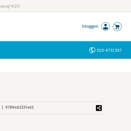
 vanaf €20
Inloggen
010-4731397
Personen
Trefwoorden
9789463331463