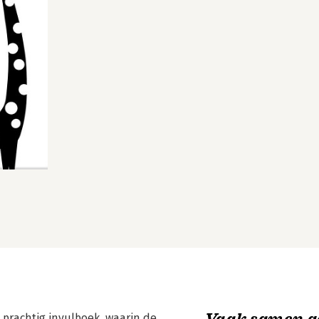
Vaak samen g
 prachtig invulboek, waarin de