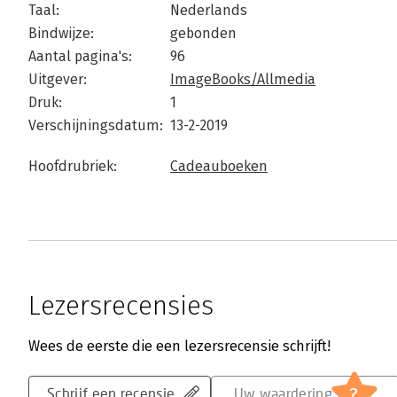
Taal:
Nederlands
Bindwijze:
gebonden
Aantal pagina's:
96
Uitgever:
ImageBooks/Allmedia
Druk:
1
Verschijningsdatum:
13-2-2019
Hoofdrubriek:
Cadeauboeken
Lezersrecensies
Wees de eerste die een lezersrecensie schrijft!
?
Schrijf een recensie
Uw waardering