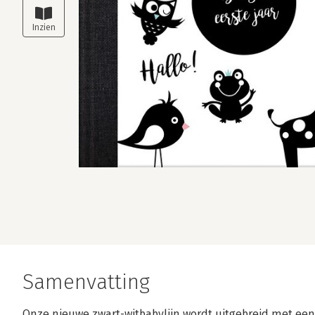
Samenvatting
Onze nieuwe zwart-witbabylijn wordt uitgebreid met een