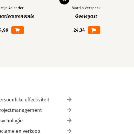
rtijn Aslander
Martijn Verspeek
matieautonomie
Goeiegast
4,99
24,34
ersoonlijke effectiviteit
rojectmanagement
sychologie
eclame en verkoop