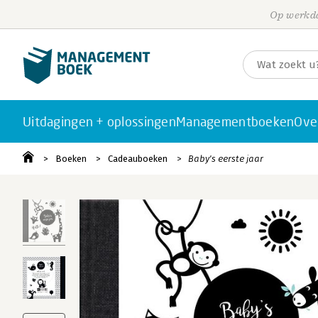
Op werkda
Uitdagingen + oplossingen
Managementboeken
Ove
Boeken
Cadeauboeken
Baby's eerste jaar