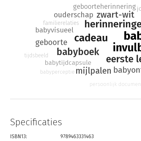
geboorteherinnering
j
zwart-wit
ouderschap
herinnering
familierelaties
babyvisueel
ba
cadeau
geboorte
invul
babyboek
tijdsbeeld
eerste 
babytijdcapsule
babyon
mijlpalen
babyperceptie
persoonlijk documen
Specificaties
ISBN13:
9789463331463