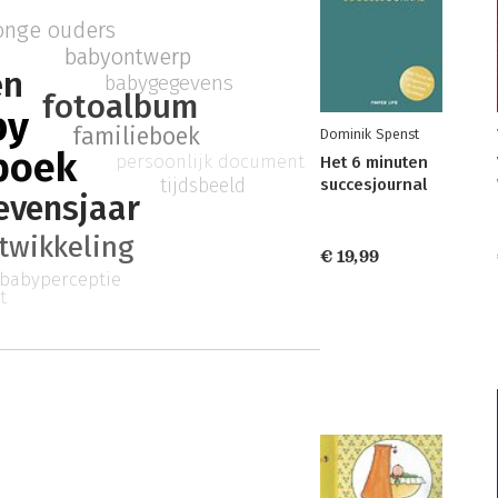
onge ouders
babyontwerp
en
babygegevens
fotoalbum
by
familieboek
Dominik Spenst
boek
persoonlijk document
Het 6 minuten
tijdsbeeld
succesjournal
levensjaar
twikkeling
€ 19,99
babyperceptie
t