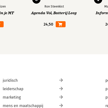
izen
Ron Steenkist
Ma
in je MT
Agenda Vol, Batterij Leeg
Infor
24,50
2
juridisch
p
leiderschap
p
marketing
p
mens en maatschappij
r