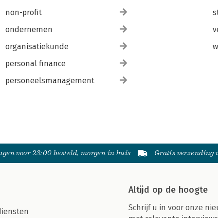
non-profit
s
ondernemen
v
organisatiekunde
w
personal finance
personeelsmanagement
gen voor 23:00 besteld, morgen in huis
Gratis verzending
Altijd op de hoogte
Schrijf u in voor onze nie
diensten