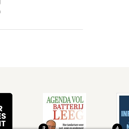
n
3
4