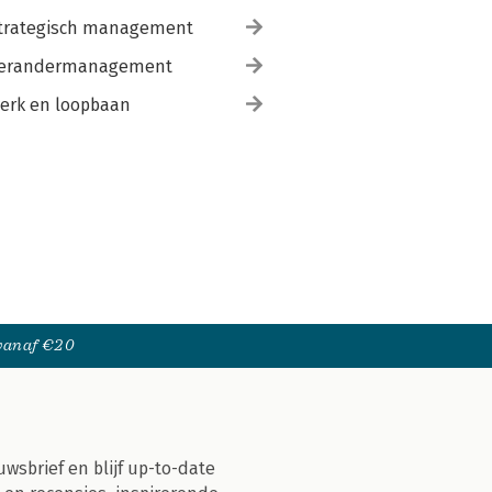
trategisch management
erandermanagement
erk en loopbaan
 vanaf €20
uwsbrief en blijf up-to-date