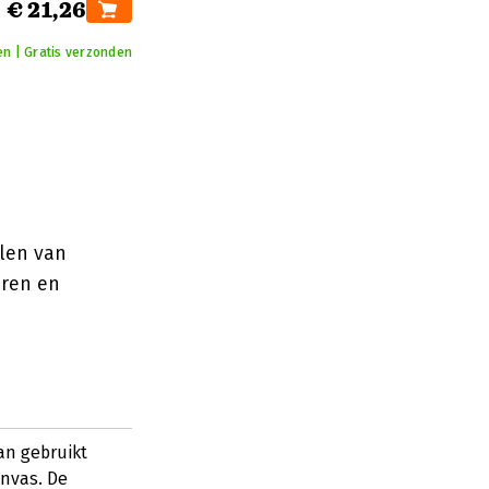
€ 21,26
en | Gratis verzonden
alen van
eren en
man gebruikt
anvas. De