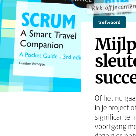
"Kick-off je carrièr
"Kick-off je carrièr
trefwoord
Mijlp
sleu
succe
Of het nu gaa
in je project 
significante
voortgang mee
deze gids ontd