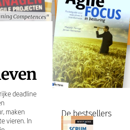
nning Competences"
nning Competences"
leven
ijke deadline
en
ur, maken
De bestsellers
 vieren. In
in