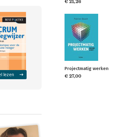
€ 21,26
Projectmatig werken
el lezen
€ 27,00