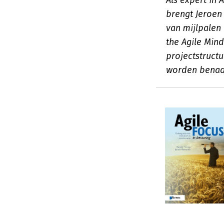
Als expert in 
brengt Jeroen
van mijlpalen
the Agile Min
projectstructu
worden bena