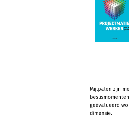
Mijlpalen zijn m
beslismomenten 
geëvalueerd wor
dimensie.