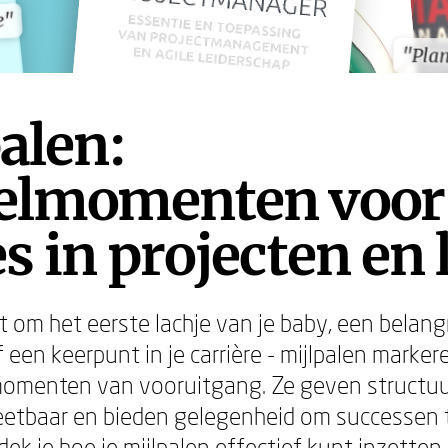
e"
e"
"Pla
"Pla
alen:
telmomenten voor
s in projecten en 
t om het eerste lachje van je baby, een belangr
of een keerpunt in je carrière - mijlpalen marker
 momenten van vooruitgang. Ze geven structu
tbaar en bieden gelegenheid om successen te
ek je hoe je mijlpalen effectief kunt inzetten 