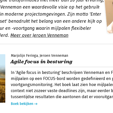
Agile transformaties met meer dan 20 jaar ervaring,
 Venneman een waardevolle visie op het gebruik
 in moderne projectomgevingen. Zijn motto 'Enter
dset' benadrukt het belang van een andere kijk op
ur en -voortgang waarin mijlpalen flexibeler
derd.
Meer over Jeroen Venneman
Marjolijn Feringa
Jeroen Venneman
Agile focus in besturing
In 'Agile focus in besturing' beschrijven Venneman en 
mijlpalen op een FOCUS-bord worden gedefinieerd en g
voortgangsmonitoring. Het boek laat zien hoe mijlpalen
context niet zozeer vaste deadlines zijn, maar eerder 
tussentijdse resultaten die aantonen dat er vooruitgan
Boek bekijken