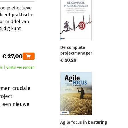
oe je effectieve
biedt praktische
or middel van
ijdig kunt
De complete
projectmanager
€ 27,00
€ 40,28
is | Gratis verzonden
rmen cruciale
roject
n een nieuwe
Agile focus in besturing