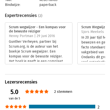
Bindwijze:
paperback
Aantal pagina's:
160
Uitgever:
Van Haren Publishing B.V.
Expertrecensies
(2)
Druk:
3
Verschijningsdatum:
18-2-2025
Scrum wegwijzer - Een kompas voor
Scrum Wegwijzer
de bewuste reiziger
Sjors Meekels | 2
Hoofdrubriek:
Projectmanagement
Henny Portman | 29 juni 2016
In 20 jaar tijd hee
Serie:
Best Practice Guides
Gunther Verheyen, partner bij
bewezen en gevest
Scrum.org, is de auteur van het
facto standaard f
boekje Scrum wegwijzer. Een
vakgebied van sof
kompas voor de bewuste reiziger.
Ondanks dit grote
Het boekje geeft je een compleet
veel organisaties 
overzicht van Scrum, het raamwerk
Agile transitie.
voor software/product ontwikkeling.
Lees verder
Lees verder
Lezersrecensies
5.0
2 stemmen
van de 5
2