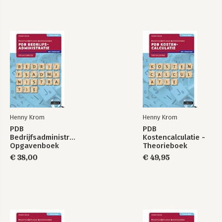
Scrum Wegwijzer
Scrum - A Pocket
Guide
Bekijk alle boeken
Henny Krom
Henny Krom
PDB
PDB
Bedrijfsadministratie
Kostencalculatie -
Opgavenboek
Theorieboek
€ 38,00
€ 49,95