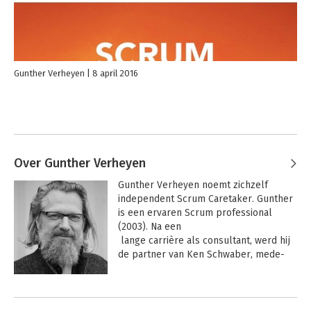
Gunther Verheyen
8 april 2016
Over Gunther Verheyen
Gunther Verheyen noemt zichzelf 
independent Scrum Caretaker. Gunther 
is een ervaren Scrum professional 
(2003). Na een 

 lange carrière als consultant, werd hij 
de partner van Ken Schwaber, mede-
uitvinder van Scrum, bij Scrum.org en 
verantwoordelijk voor het Professional 
Andere boeken door Gunther
Scrum aanbod (2013-2016). 
