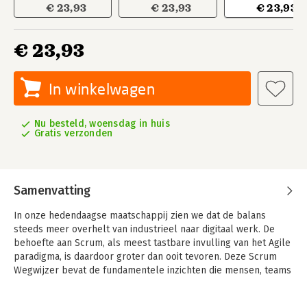
€ 23,93
€ 23,93
€ 23,93
€ 23,93
In winkelwagen
Nu besteld, woensdag in huis
Gratis verzonden
Samenvatting
In onze hedendaagse maatschappij zien we dat de balans
steeds meer overhelt van industrieel naar digitaal werk. De
behoefte aan Scrum, als meest tastbare invulling van het Agile
paradigma, is daardoor groter dan ooit tevoren. Deze Scrum
Wegwijzer bevat de fundamentele inzichten die mensen, teams
en leidinggevenden nodig hebben om hun Scrum vorm te
geven en daarmee hun organisaties te hervormen, los van hun