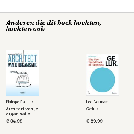
Verheyen
Vandaag werkt Gunther met mensen en 
organisaties samen als independent 
Scrum Caretaker, als adviseur voor 
Anderen die dit boek kochten,
teams en de 

kochten ook
 organisatie, als opleider, auteur en 
spreker.
Scrum - A Pocket
Scrum Wegwijzer
Guide
Philippe Bailleur
Leo Bormans
Architect van je
Geluk
organisatie
€ 34,99
€ 29,99