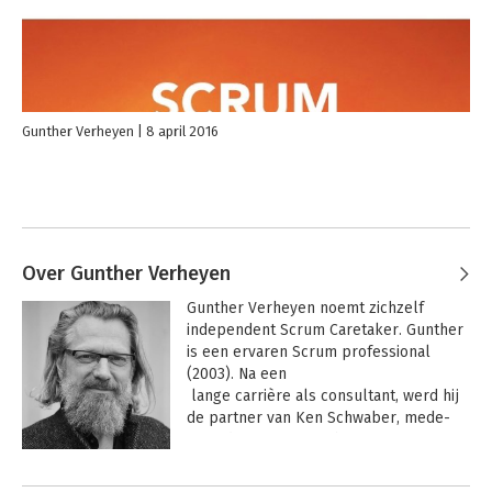
Gunther Verheyen
8 april 2016
Over Gunther Verheyen
Gunther Verheyen noemt zichzelf 
independent Scrum Caretaker. Gunther 
is een ervaren Scrum professional 
(2003). Na een 

 lange carrière als consultant, werd hij 
de partner van Ken Schwaber, mede-
uitvinder van Scrum, bij Scrum.org en 
verantwoordelijk voor het Professional 
Andere boeken door Gunther
Scrum aanbod (2013-2016). 
