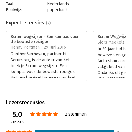
Taal:
Nederlands
Bindwijze:
paperback
Aantal pagina's:
130
Uitgever:
Van Haren Publishing B.V.
Expertrecensies
(2)
Druk:
2
Verschijningsdatum:
10-5-2022
Scrum wegwijzer - Een kompas voor
Scrum Wegwijzer
de bewuste reiziger
Sjors Meekels | 2
Hoofdrubriek:
Projectmanagement
Henny Portman | 29 juni 2016
In 20 jaar tijd hee
Serie:
Best Practice Guides
Gunther Verheyen, partner bij
bewezen en gevest
Scrum.org, is de auteur van het
facto standaard f
boekje Scrum wegwijzer. Een
vakgebied van sof
kompas voor de bewuste reiziger.
Ondanks dit grote
Het boekje geeft je een compleet
veel organisaties 
overzicht van Scrum, het raamwerk
Agile transitie.
voor software/product ontwikkeling.
Lees verder
Lees verder
Lezersrecensies
5.0
2 stemmen
van de 5