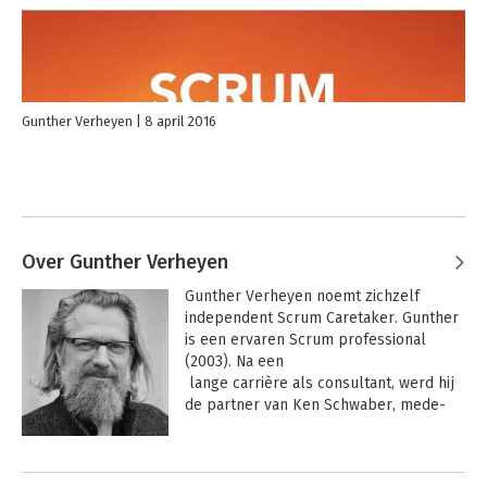
Gunther Verheyen
8 april 2016
Over Gunther Verheyen
Gunther Verheyen noemt zichzelf 
independent Scrum Caretaker. Gunther 
is een ervaren Scrum professional 
(2003). Na een 

 lange carrière als consultant, werd hij 
de partner van Ken Schwaber, mede-
uitvinder van Scrum, bij Scrum.org en 
verantwoordelijk voor het Professional 
Andere boeken door Gunther
Scrum aanbod (2013-2016). 
