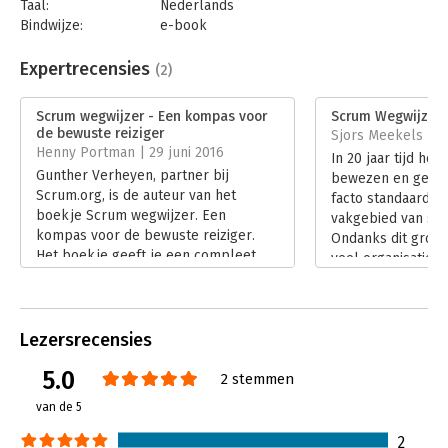
Taal:
Nederlands
Bindwijze:
e-book
Beveiliging:
watermerk
Bestandsformaat:
pdf
Expertrecensies
(2)
Aantal pagina's:
160
Uitgever:
Van Haren Publishing B.V.
Scrum wegwijzer - Een kompas voor
Scrum Wegwijzer
Druk:
3
de bewuste reiziger
Sjors Meekels | 2
Verschijningsdatum:
31-1-2025
Henny Portman | 29 juni 2016
In 20 jaar tijd hee
Gunther Verheyen, partner bij
bewezen en gevest
Hoofdrubriek:
Projectmanagement
Scrum.org, is de auteur van het
facto standaard f
Serie:
Best Practice Guides
boekje Scrum wegwijzer. Een
vakgebied van sof
kompas voor de bewuste reiziger.
Ondanks dit grote
Het boekje geeft je een compleet
veel organisaties 
overzicht van Scrum, het raamwerk
Agile transitie.
voor software/product ontwikkeling.
Lees verder
Lees verder
Lezersrecensies
5.0
2 stemmen
van de 5
2