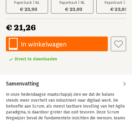
Paperback | NL
Paperback | NL
Paperback | NL
€ 23,93
€ 23,93
€ 23,93
€ 21,26
In winkelwagen
Direct te downloaden
Samenvatting
In onze hedendaagse maatschappij zien we dat de balans
steeds meer overhelt van industrieel naar digitaal werk. De
behoefte aan Scrum, als meest tastbare invulling van het Agile
paradigma, is daardoor groter dan ooit tevoren. Deze Scrum
Wegwijzer bevat de fundamentele inzichten die mensen, teams
en leidinggevenden nodig hebben om hun Scrum vorm te
geven en daarmee hun organisaties te hervormen, los van hun