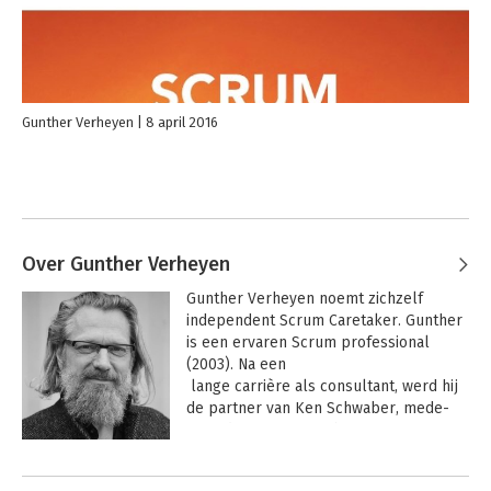
Gunther Verheyen
8 april 2016
Over Gunther Verheyen
Gunther Verheyen noemt zichzelf 
independent Scrum Caretaker. Gunther 
is een ervaren Scrum professional 
(2003). Na een 

 lange carrière als consultant, werd hij 
de partner van Ken Schwaber, mede-
uitvinder van Scrum, bij Scrum.org en 
verantwoordelijk voor het Professional 
Andere boeken door Gunther
Scrum aanbod (2013-2016). 
