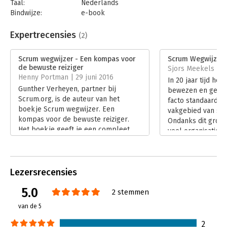
Taal:
Nederlands
Bindwijze:
e-book
Beveiliging:
watermerk
Bestandsformaat:
epub
Expertrecensies
(2)
Aantal pagina's:
130
Uitgever:
Van Haren Publishing B.V.
Scrum wegwijzer - Een kompas voor
Scrum Wegwijzer
Druk:
2
de bewuste reiziger
Sjors Meekels | 2
Verschijningsdatum:
17-4-2022
Henny Portman | 29 juni 2016
In 20 jaar tijd hee
Gunther Verheyen, partner bij
bewezen en gevest
Hoofdrubriek:
Projectmanagement
Scrum.org, is de auteur van het
facto standaard f
Serie:
Best Practice Guides
boekje Scrum wegwijzer. Een
vakgebied van sof
kompas voor de bewuste reiziger.
Ondanks dit grote
Het boekje geeft je een compleet
veel organisaties 
overzicht van Scrum, het raamwerk
Agile transitie.
voor software/product ontwikkeling.
Lees verder
Lees verder
Lezersrecensies
5.0
2 stemmen
van de 5
2