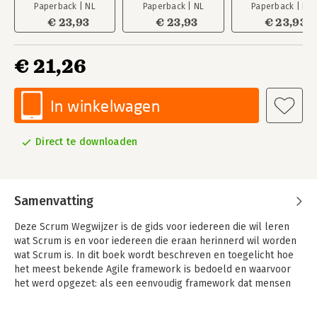
Paperback | NL
Paperback | NL
Paperback | NL
€ 23,93
€ 23,93
€ 23,93
€ 21,26
In winkelwagen
Direct te downloaden
Samenvatting
Deze Scrum Wegwijzer is de gids voor iedereen die wil leren
wat Scrum is en voor iedereen die eraan herinnerd wil worden
wat Scrum is. In dit boek wordt beschreven en toegelicht hoe
het meest bekende Agile framework is bedoeld en waarvoor
het werd opgezet: als een eenvoudig framework dat mensen
helpt om waarde te genereren uit complexe uitdagingen. Er
wordt veel nadruk gelegd op het doel van de regels van