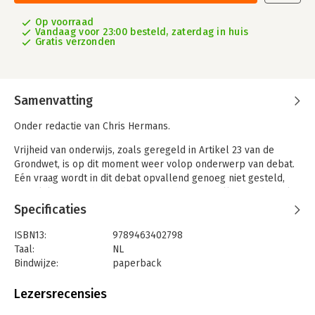
Op voorraad
Vandaag voor 23:00 besteld, zaterdag in huis
Gratis verzonden
Samenvatting
Onder redactie van Chris Hermans.
Vrijheid van onderwijs, zoals geregeld in Artikel 23 van de
Grondwet, is op dit moment weer volop onderwerp van debat.
Eén vraag wordt in dit debat opvallend genoeg niet gesteld,
namelijk: waar is het onderwijs goed voor? Wellicht is dat ook
weer niet zo vreemd, want het antwoord ligt niet vast. In
Specificaties
Nederland kennen we immers geen staatspedagogiek, maar
vrijheid van richting, inrichting en oprichting van onderwijs.
ISBN13:
9789463402798
Toch voelen de auteurs van 'Waar is het onderwijs goed voor?'
Taal:
NL
de behoefte om de vraag naar goed onderwijs wél te stellen.
Bindwijze:
paperback
Want de vraag is fundamenteel. Voor het beantwoorden ervan
Aantal pagina's:
288
delen de auteurs vanuit een grote diversiteit aan disciplines
Uitgever:
Uitgeverij Damon VOF
Lezersrecensies
hun inzichten en ervaringen.
Druk:
1