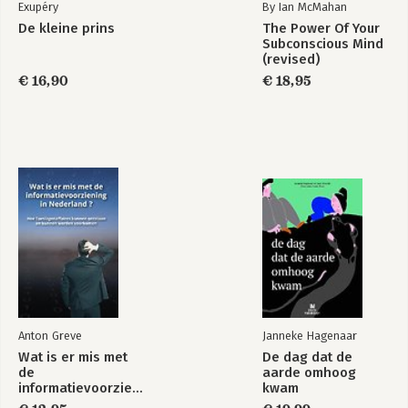
Exupéry
By Ian McMahan
De kleine prins
The Power Of Your
Subconscious Mind
(revised)
€ 16,90
€ 18,95
Anton Greve
Janneke Hagenaar
Wat is er mis met
De dag dat de
de
aarde omhoog
informatievoorziening
kwam
in Nederland ?