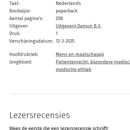
Taal:
Nederlands
Bindwijze:
paperback
Aantal pagina's:
208
Uitgever:
Uitgeverij Damon B.V.
Druk:
1
Verschijningsdatum:
12-3-2025
Hoofdrubriek:
Mens en maatschappij
Jongbloed:
Patientenrecht; bijzondere medisc
medische ethiek
Lezersrecensies
Wees de eerste die een lezersrecensie schrijft!