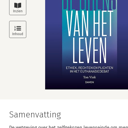
Samenvatting
De wetgeving over het zelfgekozen levenseinde om mens