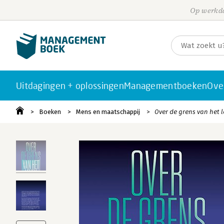
Op werkda
Uitdagingen + oplossingen
Managementboeken
Ove
Boeken
Mens en maatschappij
Over de grens van het 