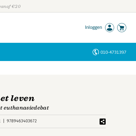
 vanaf €20
Inloggen
010-4731397
Personen
Trefwoorden
et leven
het euthanasiedebat
k
9789463403672