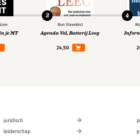
3
4
izen
Ron Steenkist
Ma
in je MT
Agenda Vol, Batterij Leeg
Infor
24,50
2
juridisch
p
leiderschap
p