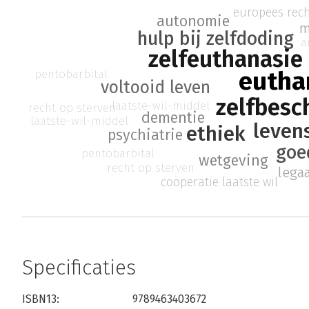
europees rec
autonomie
m
hulp bij zelfdoding
a
zelfeuthanasie
eutha
pentobarbital
voltooid leven
zelfbesc
laatste-wil-middel
recht op sterven
dementie
laatste-wil-middel
leven
ethiek
psychiatrie
goe
pentobarbital
wetgeving
recht op sterven
legaa
coöperatie laatste wil
Specificaties
ISBN13:
9789463403672