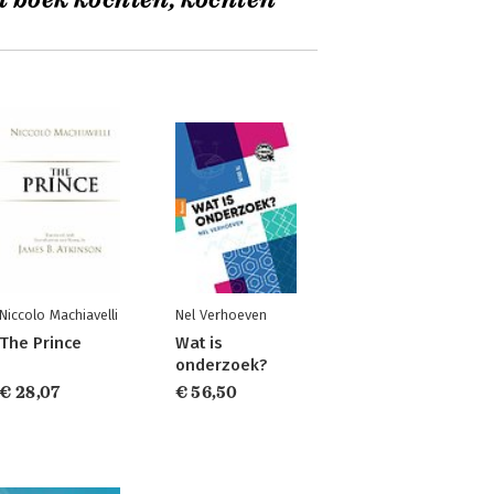
t boek kochten, kochten
Niccolo Machiavelli
Nel Verhoeven
The Prince
Wat is
onderzoek?
€ 28,07
€ 56,50