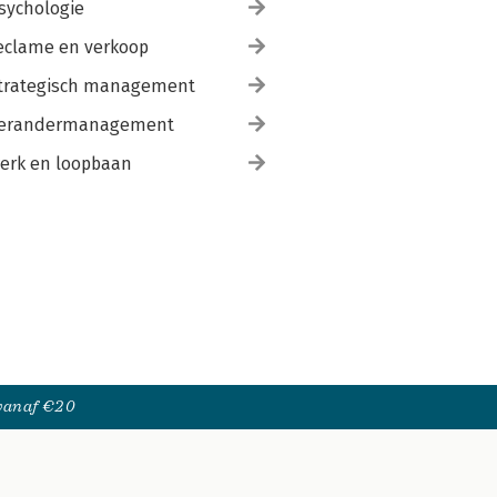
sychologie
eclame en verkoop
trategisch management
erandermanagement
erk en loopbaan
 vanaf €20