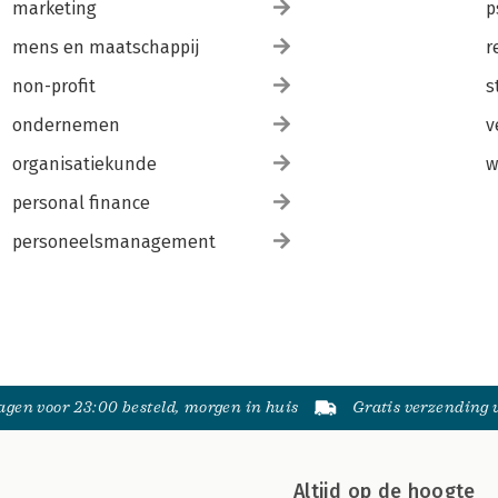
marketing
p
mens en maatschappij
r
non-profit
s
ondernemen
v
organisatiekunde
w
personal finance
personeelsmanagement
gen voor 23:00 besteld, morgen in huis
Gratis verzending
Altijd op de hoogte