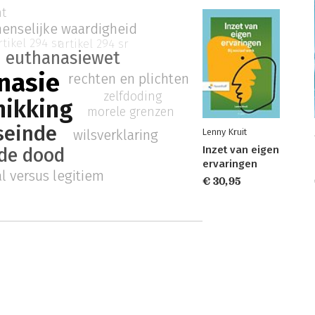
ht
enselijke waardigheid
rtikel 294 sr
artikel 294 sr
euthanasiewet
nasie
rechten en plichten
zelfdoding
hikking
morele grenzen
seinde
wilsverklaring
Lenny Kruit
Inzet van eigen
de dood
ervaringen
l versus legitiem
€ 30,95