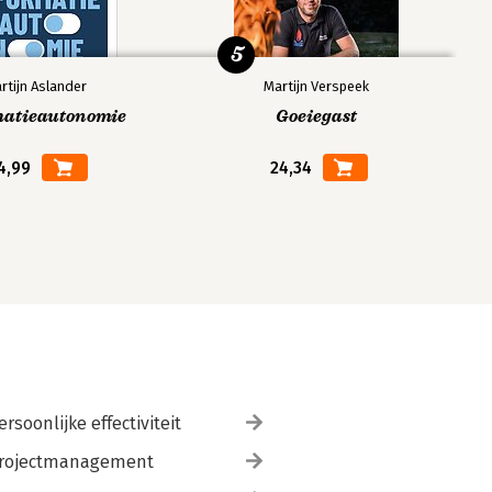
5
rtijn Aslander
Martijn Verspeek
matieautonomie
Goeiegast
4,99
24,34
ersoonlijke effectiviteit
rojectmanagement