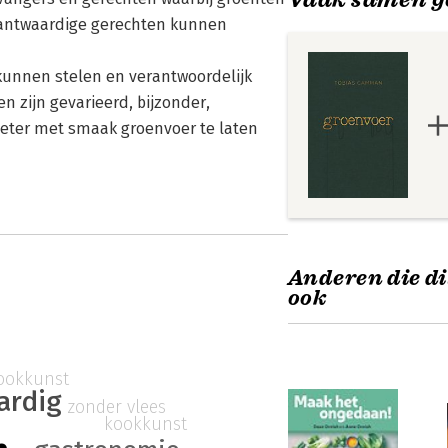
urantwaardige gerechten kunnen
kunnen stelen en verantwoordelijk
 zijn gevarieerd, bijzonder,
seter met smaak groenvoer te laten
Anderen die di
ook
ookkunst
ardig
zonder vlees
kookkunst