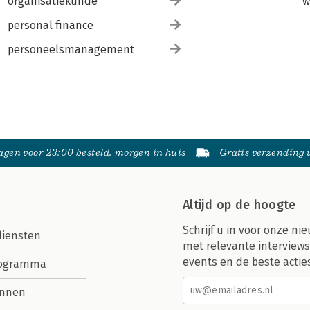
organisatiekunde
w
personal finance
personeelsmanagement
gen voor 23:00 besteld, morgen in huis
Gratis verzending
Altijd op de hoogte
Schrijf u in voor onze nie
diensten
met relevante interviews
events en de beste actie
rogramma
nnen