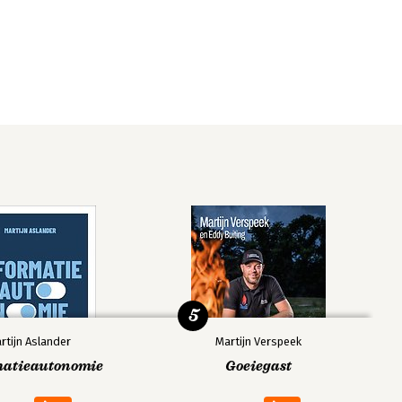
5
rtijn Aslander
Martijn Verspeek
matieautonomie
Goeiegast