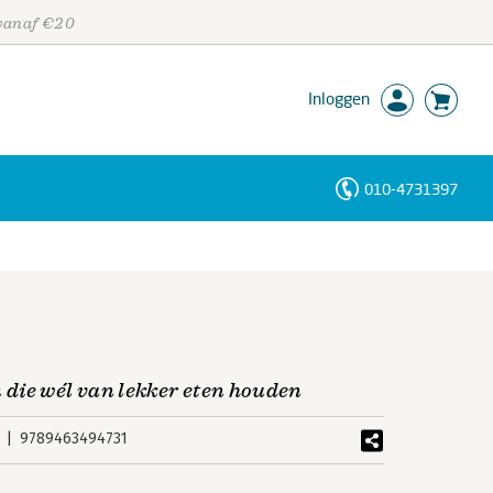
 vanaf €20
Inloggen
010-4731397
Personen
Trefwoorden
die wél van lekker eten houden
9789463494731