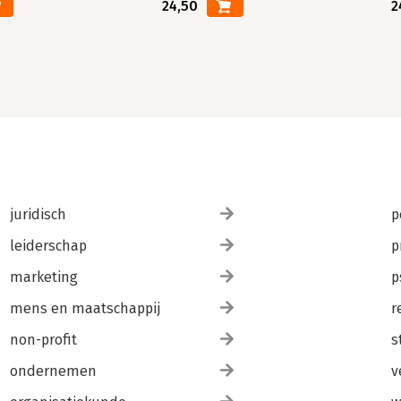
24,50
2
juridisch
p
leiderschap
p
marketing
p
mens en maatschappij
r
non-profit
s
ondernemen
v