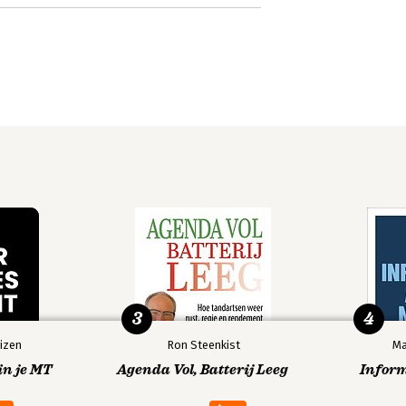
3
4
izen
Ron Steenkist
Ma
in je MT
Agenda Vol, Batterij Leeg
Infor