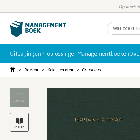
Op werkda
Uitdagingen + oplossingen
Managementboeken
Ove
Boeken
Koken en eten
Groenvoer