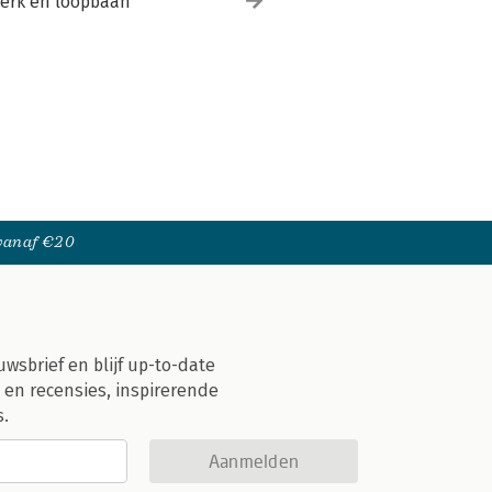
erk en loopbaan
 vanaf €20
uwsbrief en blijf up-to-date
 en recensies, inspirerende
s.
Aanmelden