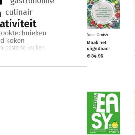
n
gastronomie
n
culinair
ativiteit
kooktechnieken
Dean Ornish
rd koken
Maak het
n-oosterse keuken
ongedaan!
€ 34,95