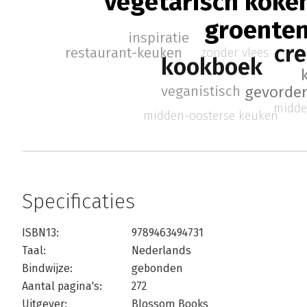
vegetarisch koke
groente
inspiratie
cre
restaurant-keuken
zonder vlees
kookboek
veganistisch
gevorde
midde
midden-oosterse keuken
Specificaties
ISBN13:
9789463494731
Taal:
Nederlands
Bindwijze:
gebonden
Aantal pagina's:
272
Uitgever:
Blossom Books