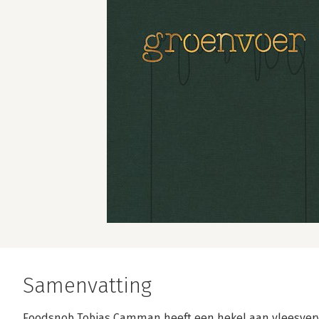
Samenvatting
Foodsnob Tobias Camman heeft een hekel aan vleesverv