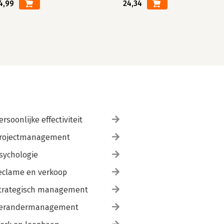
4,99
24,34
ersoonlijke effectiviteit
rojectmanagement
sychologie
eclame en verkoop
trategisch management
erandermanagement