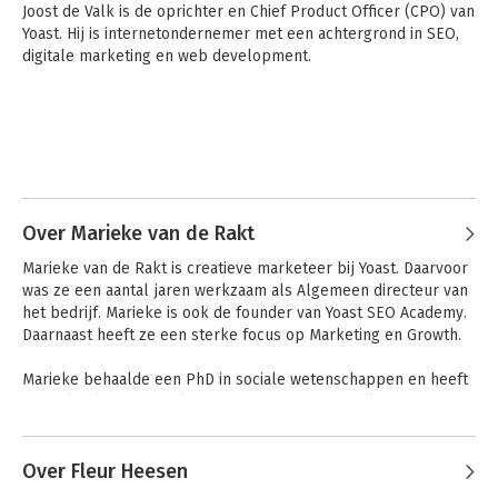
Joost de Valk is de oprichter en Chief Product Officer (CPO) van 
Yoast. Hij is internetondernemer met een achtergrond in SEO, 
digitale marketing en web development.
Over Marieke van de Rakt
Marieke van de Rakt is creatieve marketeer bij Yoast. Daarvoor 
was ze een aantal jaren werkzaam als Algemeen directeur van 
het bedrijf. Marieke is ook de founder van Yoast SEO Academy. 
Daarnaast heeft ze een sterke focus op Marketing en Growth.

Marieke behaalde een PhD in sociale wetenschappen en heeft 
gewerkt als onderzoeker en docent aan verschillende 
universiteiten. In 2010 richtte haar man (Joost de Valk) Yoast op, 
en sindsdien is ze altijd betrokken geweest bij het bedrijf.
Over Fleur Heesen