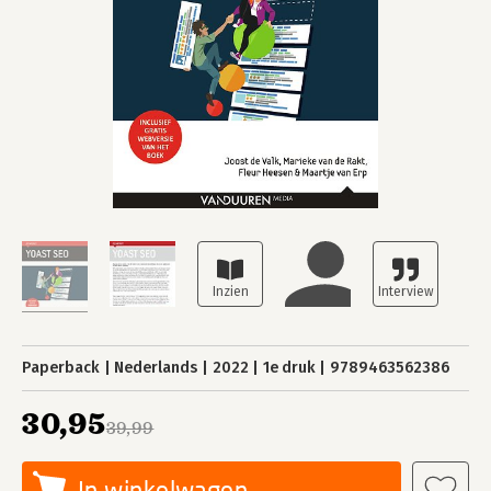
Paperback
Nederlands
2022
1e druk
9789463562386
30,95
39,99
In winkelwagen