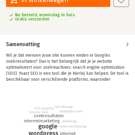
Nu besteld, woensdag in huis
Gratis verzonden
Samenvatting
Wil je dat mensen jouw site kunnen vinden in Googles
zoekresultaten? Dan is het belangrijk dat je je website
optimaliseert voor zoekmachines: search engine optimization
(SEO). Yoast SEO is een tool die je hierbij kan helpen. De tool is
beschikbaar voor verschillende platforms, waaronder
WordPress en TYPO3.
Met Yoast SEO til je je content gemakkelijk naar een hoger
niveau. De plug-in analyseert je teksten op leesbaarheid en
xml-sitemap
bekijkt hoe goed je tekst is geoptimaliseerd voor
rich snippets
rankingfactoren
interne links
zoekmachines. Aan de hand van groene, oranje en rode
zoekresultaten
bolletjes geeft de plug-in aan hoe je je content kunt
internetmarketing
marketing
google
verbeteren.
meta-beschrijving
wordpress
internet