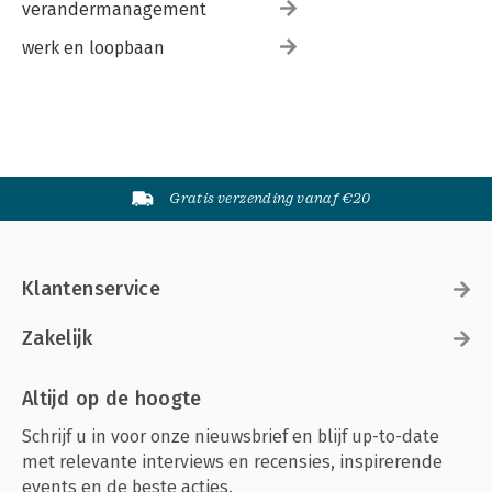
verandermanagement
Hoofdstuk 19: Sitediagnose 236
Sitediagnose 237
werk en loopbaan
Index 242
Gratis verzending vanaf €20
Klantenservice
Zakelijk
Altijd op de hoogte
Schrijf u in voor onze nieuwsbrief en blijf up-to-date
met relevante interviews en recensies, inspirerende
events en de beste acties.