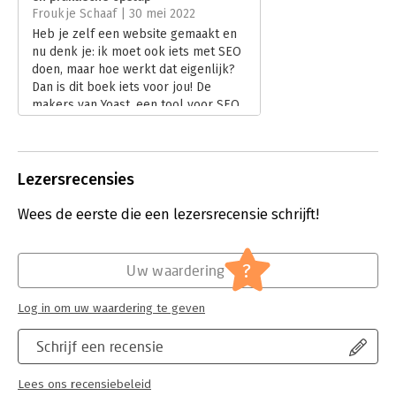
Hoofdrubriek:
Internet en social media
,
Marketing
Froukje Schaaf | 30 mei 2022
Heb je zelf een website gemaakt en
nu denk je: ik moet ook iets met SEO
doen, maar hoe werkt dat eigenlijk?
Dan is dit boek iets voor jou! De
makers van Yoast, een tool voor SEO
optimalisatie van Wordpress-
websites, hebben een boek
geschreven waarin ze de lezer stap
voor stap meenemen in de wereld
Lezersrecensies
van SEO en de functionaliteiten van
de plugin Yoast.
Wees de eerste die een lezersrecensie schrijft!
Lees verder
?
Uw waardering
Log in om uw waardering te geven
Schrijf een recensie
Lees ons recensiebeleid