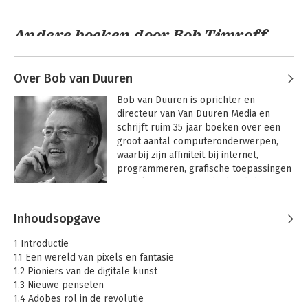
Andere boeken door Bob Timroff
Over Bob van Duuren
Bob van Duuren is oprichter en 
directeur van Van Duuren Media en 
schrijft ruim 35 jaar boeken over een 
groot aantal computeronderwerpen, 
waarbij zijn affiniteit bij internet, 
programmeren, grafische toepassingen 
en AI ligt. Tegenwoordig houdt hij zich 
voornamelijk bezig met het uitbouwen 
Zo werkt Affinity
Andere boeken door Bob van
Aan de slag met je
van de uitgeverij, en werkt hij aan 
Inhoudsopgave
Photo 2
mac in 100 stappen
Duuren
nieuwe uitgavemodellen. Hij is nog altijd 
een veelgevraagd spreker in binnen- 
1 Introductie
en buitenland en geeft sinds 2002 
1.1 Een wereld van pixels en fantasie
leiding aan Van Duuren Media.
1.2 Pioniers van de digitale kunst
1.3 Nieuwe penselen
1.4 Adobes rol in de revolutie