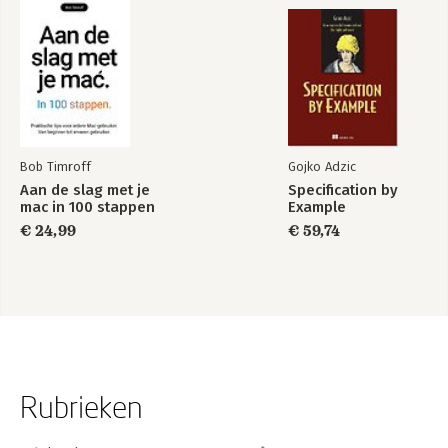
7.3 Aan de slag met Runway
7.4 Genmo
7.5 Andere toepassingen
8 Ter inspiratie en afsluiting: showcase
Index
Bob Timroff
Gojko Adzic
Aan de slag met je
Specification by
mac in 100 stappen
Example
€ 24,99
€ 59,74
Rubrieken