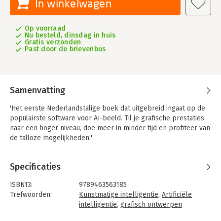
In winkelwagen
Op voorraad
Nu besteld, dinsdag in huis
Gratis verzonden
Past door de brievenbus
Samenvatting
'Het eerste Nederlandstalige boek dat uitgebreid ingaat op de
populairste software voor AI-beeld. Til je grafische prestaties
naar een hoger niveau, doe meer in minder tijd en profiteer van
de talloze mogelijkheden.'
Midjourney, Stable Diffusion, DALL-E, Firefly… het zijn namen
van AI-software (kunstmatige intelligentie) die opeens
Specificaties
gemeengoed zijn. Met deze op generatieve AI gebaseerde
software maak je in een handomdraai de meest fraaie
ISBN13:
9789463563185
afbeeldingen. En dat in een fractie van de tijd die handmatig
Trefwoorden:
Kunstmatige intelligentie
,
Artificiële
werk zou duren, en vaak ook nog tegen een fractie van de
intelligentie
,
grafisch ontwerpen
kosten.
Taal:
Nederlands