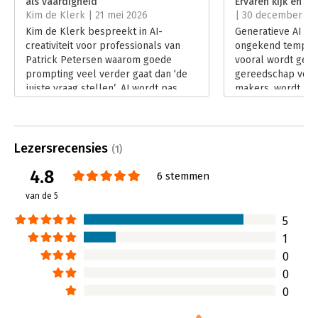
als vaardigheid’
Ervaren kijk en ve
Hoofdrubriek:
Marketing
Kim de Klerk | 21 mei 2026
| 30 december 20
Kim de Klerk bespreekt in AI-
Generatieve AI ont
creativiteit voor professionals van
ongekend tempo. W
Patrick Petersen waarom goede
vooral wordt gezie
prompting veel verder gaat dan ‘de
gereedschap voor
juiste vraag stellen’. AI wordt pas
makers, wordt het
echt waardevol wanneer
creatieve co-crea
professionals leren werken met
weer nieuwe trend
context, detail en creatieve sturing.
marketeers, commu
Juist de praktische aanpak en directe
copywriters, foto
Lezersrecensies
(1)
toepasbaarheid maken dit boek
verandert daarmee
4.8
volgens haar onderscheidend.
maar hoe je werkt
6 stemmen
Lees verder
Lees verder
van de 5
5
1
0
0
0