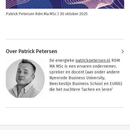
Patrick Petersen Rdm Ma MSc
30 oktober 2025
Over Patrick Petersen
De energieke 
patrickpetersen.nl
 RDM 
MA MSc is een ervaren ondernemer, 
spreker en docent (aan onder andere 
Nyenrode Business University, 
Beeckestijn Business School en EURib) 
die het nuchtere ‘lachen en leren’ 
combineert in inspirerende optredens. 
De senior AI, martech en online 
Andere boeken door Patrick
strateeg, internationaal spreker, docent 
Petersen
en auteur studeerde af op divers eigen 
(content-) marketingmodellen die hij 
voor tal van internationale organisaties, 