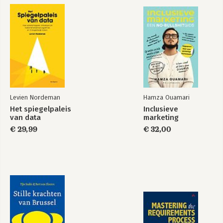
Effectieve AI-
Handboek Online
prompts voor een
Marketing deel 8 -
marketingstrategie
met tools,
die werkt
templates,
oefenomgeving,
expertcases
#HOM8
Bekijk alle boeken
Levien Nordeman
Hamza Ouamari
Het spiegelpaleis
Inclusieve
van data
marketing
€ 29,99
€ 32,00