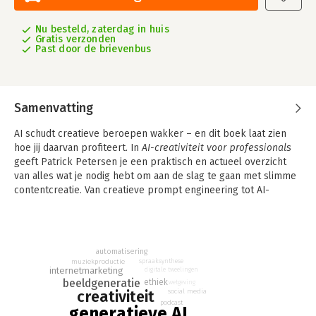
Nu besteld, zaterdag in huis
Gratis verzonden
Past door de brievenbus
Samenvatting
AI schudt creatieve beroepen wakker – en dit boek laat zien
hoe jij daarvan profiteert. In
AI-creativiteit voor professionals
geeft Patrick Petersen je een praktisch en actueel overzicht
van alles wat je nodig hebt om aan de slag te gaan met slimme
contentcreatie. Van creatieve prompt engineering tot AI-
gegenereerde podcasts, video’s en beeld-art: je leert hoe je
krachtige concepten ontwikkelt die passen bij jouw merk,
missie en doelen.
automatisering
Met concrete voorbeelden, tools en slimme toepassingen
muziekproductie
spraaksynthese
ontdek je hoe je AI inzet voor videocommercials, het vertalen
internetmarketing
digitale tweelingen
beeldgeneratie
ethiek
wetgeving
van audio naar podcast, het omzetten van afbeeldingen naar
creativiteit
social media
video en het bouwen van complete contentcampagnes.
podcast
generatieve AI
Daarnaast leer je hoe je AI benut voor strategische onderdelen