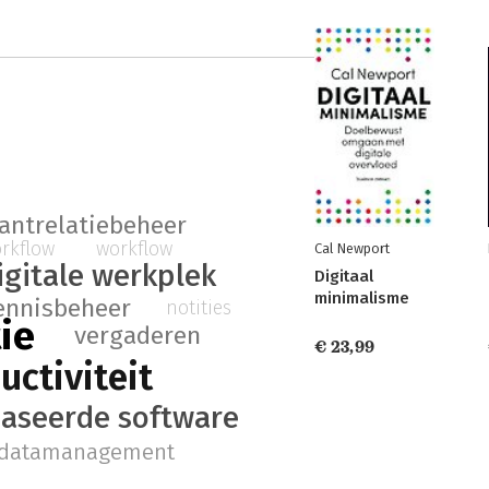
lantrelatiebeheer
rkflow
workflow
Cal Newport
igitale werkplek
Digitaal
minimalisme
ennisbeheer
notities
ie
vergaderen
€ 23,99
uctiviteit
aseerde software
datamanagement