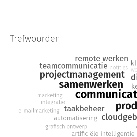
Trefwoorden
remote werken
k
teamcommunicatie
notities
wo
projectmanagement
d
samenwerken
k
communicat
marketing
integratie
prod
taakbeheer
e-mailmarketing
cloudgeb
automatisering
grafisch ontwerp
artificiële intelligentie