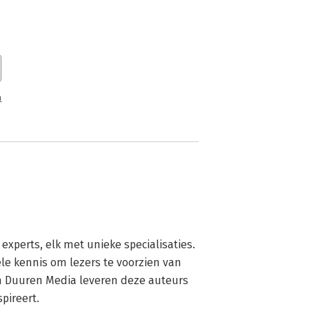
n van Uitgeverij Van Duuren Media.
n
xperts, elk met unieke specialisaties. 
e kennis om lezers te voorzien van 
an Duuren Media leveren deze auteurs 
pireert.