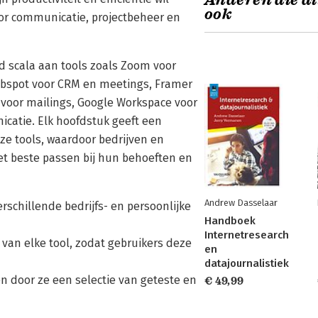
Anderen die di
ook
or communicatie, projectbeheer en
ed scala aan tools zoals Zoom voor
 Hubspot voor CRM en meetings, Framer
voor mailings, Google Workspace voor
icatie. Elk hoofdstuk geeft een
eze tools, waardoor bedrijven en
et beste passen bij hun behoeften en
Andrew Dasselaar
rschillende bedrijfs- en persoonlijke
Handboek
Internetresearch
 van elke tool, zodat gebruikers deze
en
datajournalistiek
en door ze een selectie van geteste en
€ 49,99