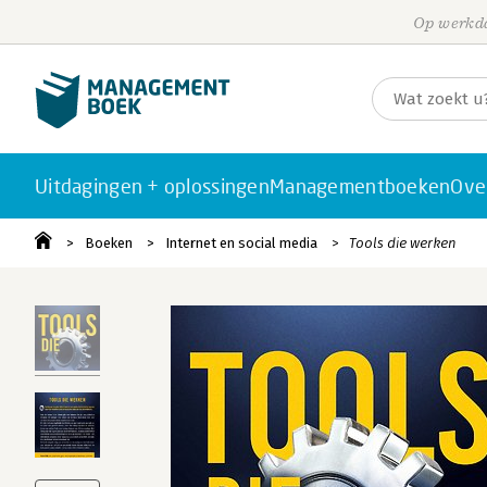
Op werkda
Uitdagingen + oplossingen
Managementboeken
Ove
Boeken
Internet en social media
Tools die werken