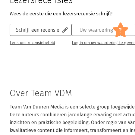
Lezersrecensies
professionals die het kloppende hart vorme
Lees verder
Wees de eerste die een lezersrecensie schrijft!
?
Schrijf een recensie
Uw waardering
Lees ons recensiebeleid
Log in om uw waardering te geve
Over Team VDM
Team Van Duuren Media is een selecte groep toegewijde e
Deze auteurs combineren jarenlange ervaring met actuel
inzichten en praktische begeleiding. Onder regie van V
kwalitatieve content die informeert, transformeert en ins