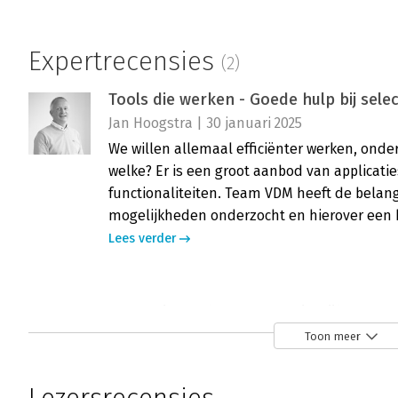
Expertrecensies
(2)
Tools die werken - Goede hulp bij selec
Jan Hoogstra | 30 januari 2025
We willen allemaal efficiënter werken, ond
welke? Er is een groot aanbod van applicat
functionaliteiten. Team VDM heeft de belang
mogelijkheden onderzocht en hierover een b
Lees verder
Tools die werken - ‘Erg duidelijk’
Peter Streefkerk | 27 januari 2025
Toon meer
Productiviteitsverhogende tools voor werk e
van het boek ‘Tools die werken’ dat geschr