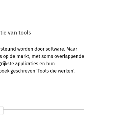
tie van tools
ersteund worden door software. Maar
ies op de markt, met soms overlappende
rijkste applicaties en hun
oek geschreven ‘Tools die werken’.
n communicatie. Het is de ondertitel
even is door Team VDM: een groep