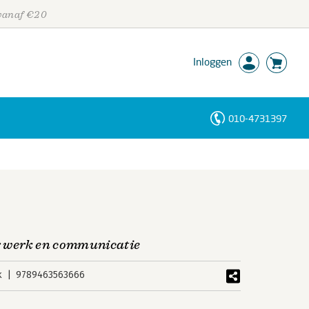
 vanaf €20
Inloggen
010-4731397
Personen
Trefwoorden
r werk en communicatie
k
9789463563666