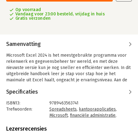
Op voorraad
Vandaag voor 23:00 besteld, vrijdag in huis
Gratis verzonden
Samenvatting
Microsoft Excel 2024 is het meestgebruikte programma voor
rekenwerk en gegevensbeheer ter wereld, en met deze
nieuwste versie kun je nog sneller en efficiënter werken. In dit
uitgebreide handboek leer je stap voor stap hoe je het
maximale uit Excel haalt, ongeacht je ervaringsniveau. Aan de
hand van talloze uitgewerkte voorbeelden laat de auteur zien
Specificaties
hoe je met minimale inspanning gegevens kunt beheren,
rekenformules kunt opstellen en indrukwekkende grafieken
ISBN13:
9789463563741
kunt maken.
Trefwoorden:
Spreadsheets
,
kantoorapplicaties
,
Bijna de helft van het boek is gewijd aan de dertig meest
Microsoft
,
financiële administratie
,
gebruikte functies in Excel, zodat je direct aan de slag kunt
Microsoft 365
,
Excel 2024
met de krachtige rekentools. Daarnaast leer je hoe je
Taal:
Nederlands
Lezersrecensies
gegevens eenvoudig kunt invoeren, opmaken, beveiligen en
Bindwijze:
paperback