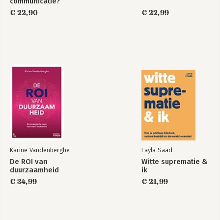
communicatie?
€ 22,90
€ 22,99
Het Complete Boek
Het Complete Boek
Office 2024
Excel VBA
Bekijk alle boeken
Karine Vandenberghe
Layla Saad
De ROI van
Witte suprematie &
duurzaamheid
ik
€ 34,99
€ 21,99