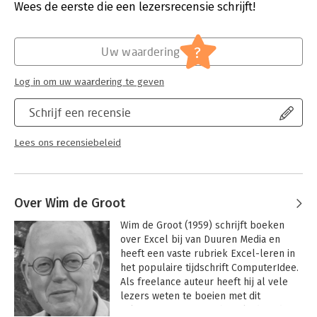
afdrukken. Speciale aandacht gaat uit naar voorwaardelijke
Aantal pagina's:
448
Wees de eerste die een lezersrecensie schrijft!
opmaak en het werken met datum- en tijdberekeningen. Voor
Uitgever:
Van Duuren Media
wie nog sneller wil werken, biedt het boek handige
Druk:
1
sneltoetsen.
Verschijningsdatum:
29-1-2025
?
Uw waardering
Met de gratis te downloaden oefenbestanden kun je je
Hoofdrubriek:
IT-management / ICT
Log in om uw waardering te geven
vaardigheden verder ontwikkelen. Dit boek biedt alle tools om
Serie:
Handboek
je Excel-vaardigheden te verbeteren.
Schrijf een recensie
Lees ons recensiebeleid
Over Wim de Groot
Wim de Groot (1959) schrijft boeken 
over Excel bij van Duuren Media en 
heeft een vaste rubriek Excel-leren in 
het populaire tijdschrift ComputerIdee. 
Als freelance auteur heeft hij al vele 
lezers weten te boeien met dit 
rekenprogramma. Hij begeleidt in de 