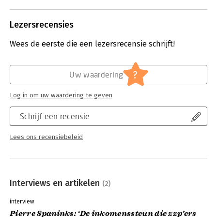
overnemen? Of laat hij een eigen
geluid horen? Pierre Spaninks
Lezersrecensies
schetst in Een Zelfstandig Geluid uit
2020 hoe het zover heeft kunnen
Wees de eerste die een lezersrecensie schrijft!
komen.
Lees verder
?
Uw waardering
Log in om uw waardering te geven
Schrijf een recensie
Lees ons recensiebeleid
Interviews en artikelen
(2)
interview
Pierre Spaninks: ‘De inkomenssteun die zzp’ers