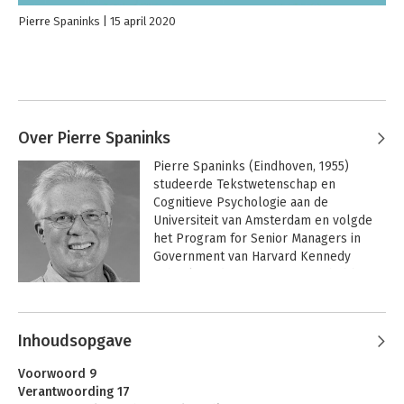
Pierre Spaninks
15 april 2020
Over Pierre Spaninks
Pierre Spaninks (Eindhoven, 1955) 
studeerde Tekstwetenschap en 
Cognitieve Psychologie aan de 
Universiteit van Amsterdam en volgde 
het Program for Senior Managers in 
Government van Harvard Kennedy 
School. Na diverse functies te hebben 
vervuld aan de UvA en bij KPMG 
Andere boeken door Pierre
Management Consultants vestigde hij 
Spaninks
zich als zelfstandig journalist en 
Inhoudsopgave
communicatieadviseur.

Voorwoord 9
 Vanuit zijn nevenwerkzaamheden als 
Verantwoording 17
belangenbehartiger van zelfstandigen 