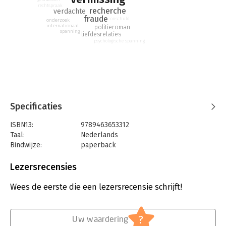
rechtspraak
recherche
verdachte
fraude
onschuld
onderzoek
internationaal
politieroman
spanning
liefdesrelaties
psychologische spanning
Specificaties
ISBN13:
9789463653312
Taal:
Nederlands
Bindwijze:
paperback
Aantal pagina's:
299
Uitgever:
Elikser B.V. Uitgeverij
Lezersrecensies
Druk:
1
Verschijningsdatum:
14-4-2021
Wees de eerste die een lezersrecensie schrijft!
Hoofdrubriek:
Thrillers en spanning
?
Uw waardering