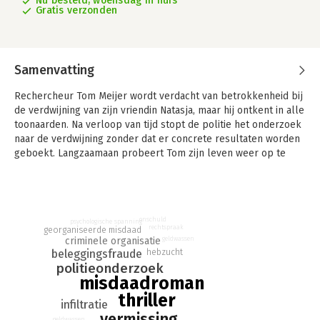
Nu besteld, woensdag in huis
Gratis verzonden
Samenvatting
Rechercheur Tom Meijer wordt verdacht van betrokkenheid bij
de verdwijning van zijn vriendin Natasja, maar hij ontkent in alle
toonaarden. Na verloop van tijd stopt de politie het onderzoek
naar de verdwijning zonder dat er concrete resultaten worden
geboekt. Langzaamaan probeert Tom zijn leven weer op te
pakken, maar hij blijft actief zoeken naar zijn vermiste vriendin.
Hij ontdekt dat Natasja geld heeft geïnvesteerd in een
frauduleus beleggingsproject in Costa Rica. Zij is een van de
vele gedupeerden. Tom vermoedt dat men vanuit die criminele
onschuld
psychologische spanning
rechtspraak
georganiseerde misdaad
organisatie betrokken is bij de verdwijning van zijn vriendin, en
geldwassen
criminele organisatie
hij gaat over tot actie. De inmiddels ex-politieman infiltreert in
beleggingsfraude
hebzucht
die wereld met alle dramatische gevolgen van dien.
politieonderzoek
misdaadroman
Dit is de vijfde misdaadroman van Joop Hoekman.
thriller
infiltratie
vermissing
geldwassen