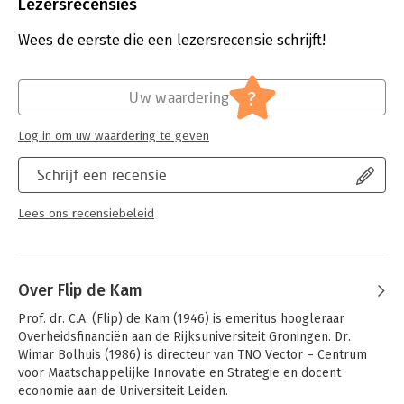
Uitgever:
Amsterdam University Press
Lezersrecensies
Druk:
1
Verschijningsdatum:
19-8-2021
Wees de eerste die een lezersrecensie schrijft!
Hoofdrubriek:
Non-profit
?
Uw waardering
Log in om uw waardering te geven
Schrijf een recensie
Lees ons recensiebeleid
Over Flip de Kam
Prof. dr. C.A. (Flip) de Kam (1946) is emeritus hoogleraar 
Overheidsfinanciën aan de Rijksuniversiteit Groningen. Dr. 
Wimar Bolhuis (1986) is directeur van TNO Vector – Centrum 
voor Maatschappelijke Innovatie en Strategie en docent 
economie aan de Universiteit Leiden. 