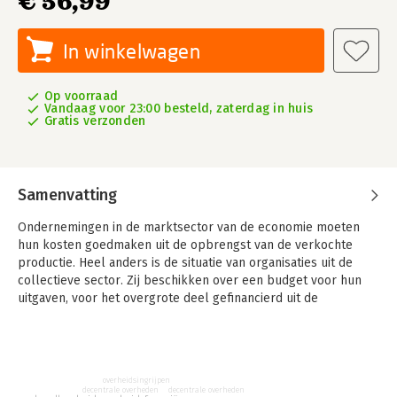
€ 56,99
In winkelwagen
Op voorraad
Vandaag voor 23:00 besteld, zaterdag in huis
Gratis verzonden
Samenvatting
Ondernemingen in de marktsector van de economie moeten
hun kosten goedmaken uit de opbrengst van de verkochte
productie. Heel anders is de situatie van organisaties uit de
collectieve sector. Zij beschikken over een budget voor hun
uitgaven, voor het overgrote deel gefinancierd uit de
opbrengst van belastingen en sociale premies. In een
democratie beslissen gekozen volksvertegenwoordigers over
omvang, bestemming en financiering van het budget voor
organisaties uit de collectieve sector.
overheidsingrijpen
decentrale overheden
decentrale overheden