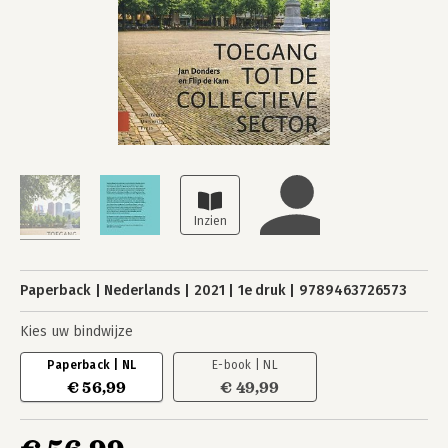
Paperback
Nederlands
2021
1e druk
9789463726573
Kies uw bindwijze
Paperback | NL
E-book | NL
€ 56,99
€ 49,99