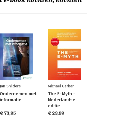
t e-book kochten, kochten
Jan Snijders
Michael Gerber
Ondernemen met
The E-Myth -
informatie
Nederlandse
editie
€ 73,95
€ 23,99