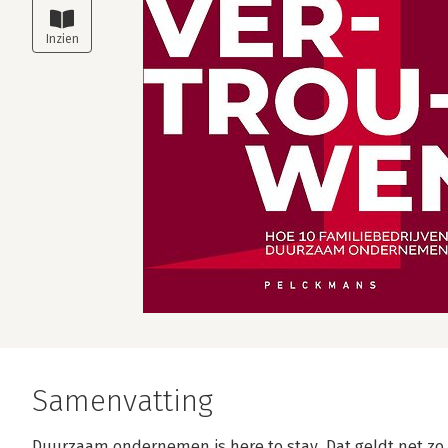
Samenvatting
Duurzaam ondernemen is here to stay. Dat geldt net zo 