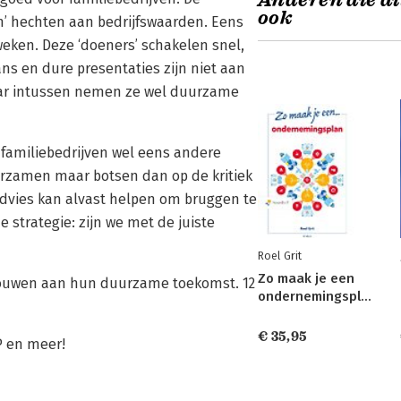
Anderen die di
ook
’ hechten aan bedrijfswaarden. Eens
eweken. Deze ‘doeners’ schakelen snel,
s en dure presentaties zijn niet aan
maar intussen nemen ze wel duurzame
n familiebedrijven wel eens andere
uurzamen maar botsen dan op de kritiek
advies kan alvast helpen om bruggen te
 strategie: zijn we met de juiste
Roel Grit
Zo maak je een
 bouwen aan hun duurzame toekomst. 12
ondernemingsplan
€ 35,95
P en meer!