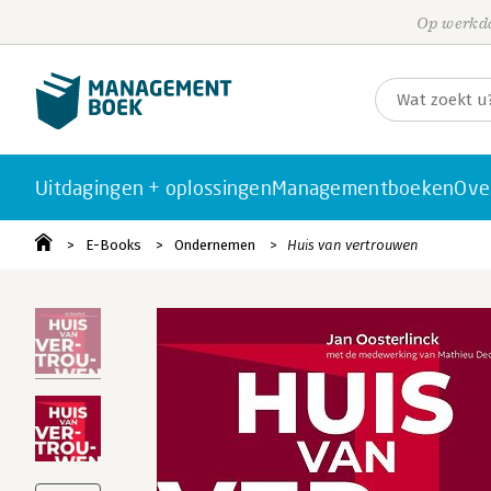
Op werkda
Uitdagingen + oplossingen
Managementboeken
Ove
E-Books
Ondernemen
Huis van vertrouwen