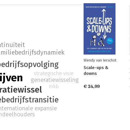
tinuïteit
amiliebedrijfsdynamiek
Wendy van Ierschot
bedrijfsopvolging
Scale-ups &
strategische visie
downs
ijven
generatiewisseling
mkb
€ 24,99
ratiewissel
ebedrijfstransitie
nternationale expansie
andeelhouders