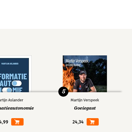
5
rtijn Aslander
Martijn Verspeek
matieautonomie
Goeiegast
4,99
24,34