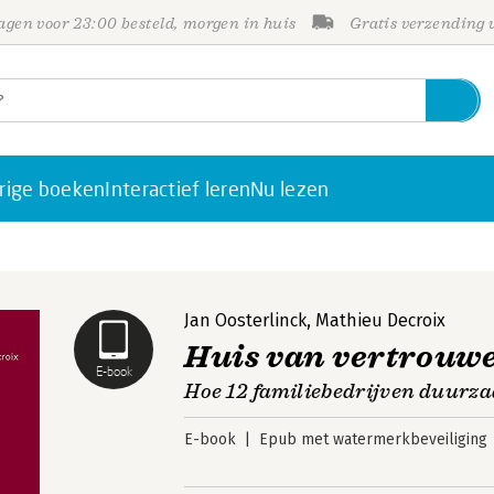
gen voor 23:00 besteld, morgen in huis
Gratis verzending
rige boeken
Interactief leren
Nu lezen
Jan Oosterlinck
,
Mathieu Decroix
Huis van vertrouw
E-book
Hoe 12 familiebedrijven duur
E-book
Epub met watermerkbeveiliging