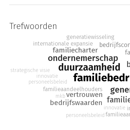
Trefwoorden
generatiewisseling
internationale expansie
bedrijfscon
familiecharter
f
ondernemerschap
duurzaamheid
strategische visie
familiebedr
innovatie
personeelsbeleid
gene
familieaandeelhouders
vertrouwen
mkb
famili
bedrijfswaarden
innovatie
i
familiea
personeelsbeleid