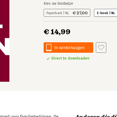
Kies uw bindwijze
€ 27,00
Paperback | NL
E-book | NL
€ 14,99
In winkelwagen
Direct te downloaden
goed voor familiebedrijven. De