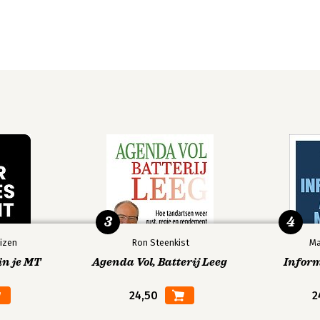
3
4
izen
Ron Steenkist
Ma
in je MT
Agenda Vol, Batterij Leeg
Infor
24,50
2