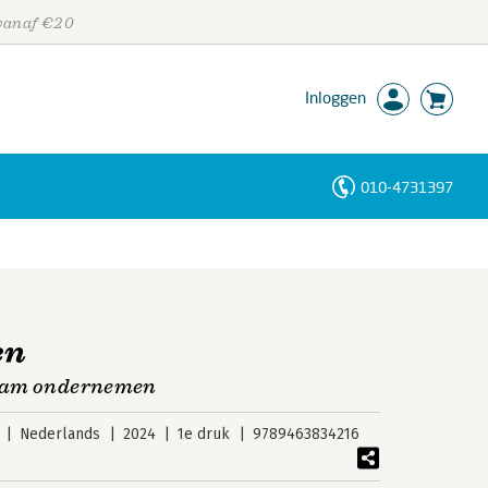
 vanaf €20
Inloggen
010-4731397
Personen
Trefwoorden
en
zaam ondernemen
Nederlands
2024
1e druk
9789463834216