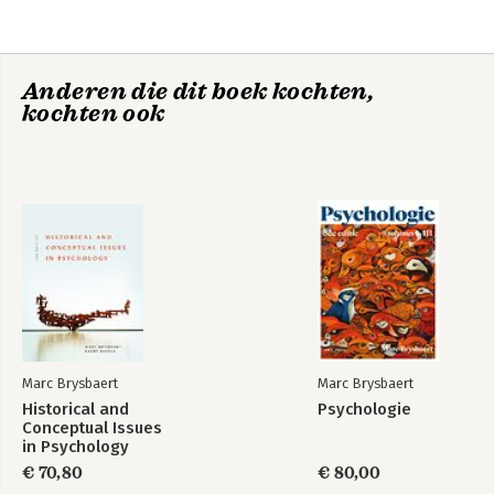
Brysbaert
Anderen die dit boek kochten,
kochten ook
Historical and
Psychologie
Conceptual Issues
in Psychology
Marc Brysbaert
Marc Brysbaert
Historical and
Psychologie
Bekijk alle boeken
Conceptual Issues
in Psychology
€ 70,80
€ 80,00