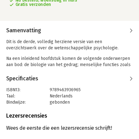
Nu besteld, woensdag in huis
Gratis verzonden
Samenvatting
Dit is de derde, volledig herziene versie van een
overzichtswerk over de wetenschappelijke psychologie.
Na een inleidend hoofdstuk komen de volgende onderwerpen
aan bod: de biologie van het gedrag; menselijke functies zoals
gewaarwording en waarneming, aandacht, leren, taal, denken,
motivatie en emotie; intelligentie en persoonlijkheid;
Specificaties
psychopathologie en psychotherapie; gezondheidspsychologie;
sociale psychologie; toegepaste psychologie.
ISBN13:
9789463936965
Taal:
Nederlands
In elk hoofdstuk wordt de meest recente stand van zaken
Bindwijze:
gebonden
besproken. Wat zijn de belangrijkste bevindingen, welke
Aantal pagina's:
864
verklaringen worden voorgesteld, hoe goed is de evidentie, en
Uitgever:
Uitgeverscentrum Agora
Lezersrecensies
welke zijn de nieuwste ontwikkelingen? Referenties verwijzen
Druk:
3
naar kernartikelen in de internationale literatuur en naar
Verschijningsdatum:
4-2-2022
Wees de eerste die een lezersrecensie schrijft!
specifieke toepassingen in Nederland en België.