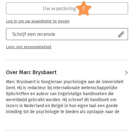
Hoofdrubriek:
Psychologie
Het handboek biedt een complete inleiding tot de psychologie
?
Uw waardering
en stelt studenten en andere geïnteresseerden in staat om
binnen dit brede onderzoeksgebied de bijdrage van
biologische, cognitieve en sociaal-culturele factoren te
Log in om uw waardering te geven
onderscheiden. Er wordt informatie aangeboden die onmisbaar
is om de bijdragen van de psychologie aan de maatschappij te
Schrijf een recensie
begrijpen en om nieuwe beweringen kritisch te bekijken. Het
boek bevat een uitgebreid trefwoordenregister en een
Lees ons recensiebeleid
gedegen bibliografie, die de lezer in staat stelt om
gemakkelijk bijkomende informatie in de internationale
literatuur te vinden.
Over Marc Brysbaert
De opbouw en vormgeving is didactisch geoptimaliseerd, met
onder andere samenvattingen na elke paragraaf en een
Marc Brysbaert is hoogleraar psychologie aan de Universiteit 
kernbegrippenlijst, zodat psychologie studeren efficiënt én
Gent. Hij is redacteur bij internationale wetenschappelijke 
aangenaam wordt. Het boek bevat online toetsen met
tijdschriften en auteur van Engelstalige handboeken die 
interactieve meerkeuzevragen, geïntegreerd via QR-codes.
wereldwijd gebruikt worden. Hij schreef dit handboek om 
lezers in Nederland en België in hun eigen taal een goede 
inleiding tot de psychologie te bieden als opstapje naar de 
gespecialiseerde literatuur.
Andere boeken door Marc