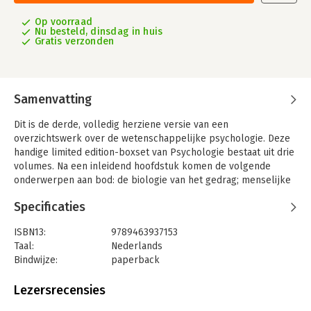
Op voorraad
Nu besteld, dinsdag in huis
Gratis verzonden
Samenvatting
Dit is de derde, volledig herziene versie van een
overzichtswerk over de wetenschappe­lijke psychologie. Deze
handige limited edition-boxset van Psychologie bestaat uit drie
volumes. Na een inleidend hoofd­stuk komen de volgende
onderwerpen aan bod: de biologie van het gedrag; menselijke
functies zoals gewaarwording en waarne­ming, aandacht, leren,
Specificaties
taal, denken, motiva­tie en emotie; intelligentie en persoonlijk­
heid; psychopathologie en psychotherapie;
ISBN13:
9789463937153
gezondheidspsychologie; sociale psychologie; toegepaste
Taal:
Nederlands
psychologie.
Bindwijze:
paperback
In elk hoofdstuk wordt de meest recente stand van zaken
Aantal pagina's:
864
besproken. Wat zijn de belangrijkste bevindingen, welke
Uitgever:
Uitgeverscentrum Agora
Lezersrecensies
verkla­ringen worden voorgesteld, hoe goed is de evidentie, en
Druk:
3