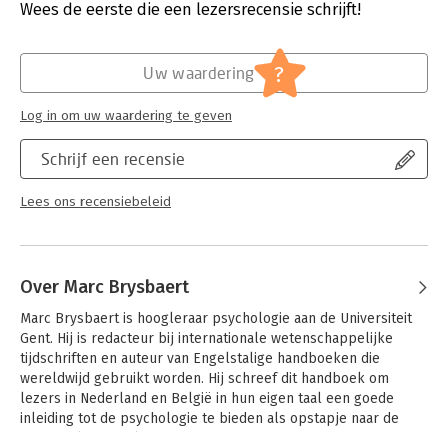
welke zijn de nieuwste ont­wikkelingen? Referenties verwijzen
Verschijningsdatum:
9-5-2023
Wees de eerste die een lezersrecensie schrijft!
naar kernartikelen in de internationale literatuur en naar
specifieke toepassingen in Nederland en België.
Hoofdrubriek:
Psychologie
?
Uw waardering
Het handboek biedt een complete inleiding tot de psychologie
en stelt studenten en andere geïnteresseerden in staat om
Log in om uw waardering te geven
binnen dit brede onderzoeksgebied de bijdrage van
biologische, cognitieve en sociaal-culturele factoren te
Schrijf een recensie
onderscheiden. Er wordt infor­matie aangeboden die onmisbaar
is om de bijdragen van de psychologie aan de maat­schappij te
begrijpen en om nieuwe bewe­ringen kritisch te bekijken. Het
Lees ons recensiebeleid
boek bevat een uitgebreid trefwoordenregister en een
gedegen bibliografie, die de lezer in staat stelt om
gemakkelijk bijkomende informatie in de internationale
literatuur te vinden.
Over Marc Brysbaert
De opbouw en vormgeving is didactisch geoptimaliseerd, met
Marc Brysbaert is hoogleraar psychologie aan de Universiteit 
onder andere samen­vattingen na elke paragraaf en een
Gent. Hij is redacteur bij internationale wetenschappelijke 
kernbe­grippenlijst, zodat psychologie studeren efficiënt én
tijdschriften en auteur van Engelstalige handboeken die 
aangenaam wordt. Het boek bevat online toetsen met
wereldwijd gebruikt worden. Hij schreef dit handboek om 
interactieve meer­keuzevragen, geïntegreerd via QR-codes.
lezers in Nederland en België in hun eigen taal een goede 
inleiding tot de psychologie te bieden als opstapje naar de 
gespecialiseerde literatuur.