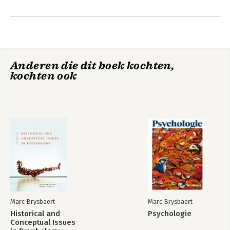
Andere boeken door Marc
Brysbaert
Anderen die dit boek kochten,
kochten ook
Psychologie
Historical and
Conceptual Issues
in Psychology
Marc Brysbaert
Marc Brysbaert
Historical and
Psychologie
Bekijk alle boeken
Conceptual Issues