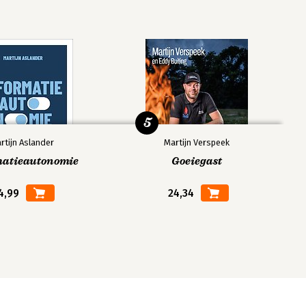
5
rtijn Aslander
Martijn Verspeek
matieautonomie
Goeiegast
4,99
24,34