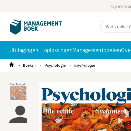
Op werkda
Uitdagingen + oplossingen
Managementboeken
Ove
Boeken
Psychologie
Psychologie