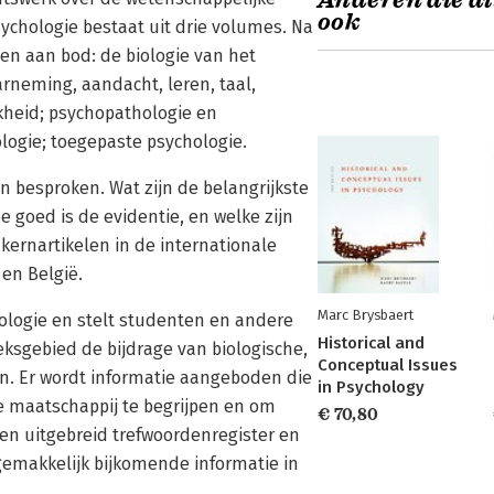
Anderen die di
ook
ychologie bestaat uit drie volumes. Na
n aan bod: de biologie van het
ne­ming, aandacht, leren, taal,
k­heid; psychopathologie en
logie; toegepaste psychologie.
n besproken. Wat zijn de belangrijkste
 goed is de evidentie, en welke zijn
kernartikelen in de internationale
 en België.
Marc Brysbaert
ologie en stelt studenten en andere
Historical and
ksgebied de bijdrage van biologische,
Conceptual Issues
en. Er wordt infor­matie aangeboden die
in Psychology
 maat­schappij te begrijpen en om
€ 70,80
een uitgebreid trefwoordenregister en
 gemakkelijk bijkomende informatie in