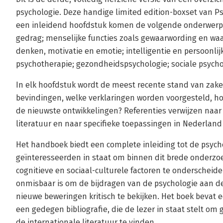
psychologie. Deze handige limited edition-boxset van Ps
een inleidend hoofd­stuk komen de volgende onderwerpe
gedrag; menselijke functies zoals gewaarwording en waar
denken, motiva­tie en emotie; intelligentie en persoonlij
psychotherapie; gezondheidspsychologie; sociale psycho
In elk hoofdstuk wordt de meest recente stand van zake
bevindingen, welke verkla­ringen worden voorgesteld, hoe
de nieuwste ont­wikkelingen? Referenties verwijzen naar 
literatuur en naar specifieke toepassingen in Nederland
Het handboek biedt een complete inleiding tot de psych
geïnteresseerden in staat om binnen dit brede onderzoe
cognitieve en sociaal-culturele factoren te onderscheid
onmisbaar is om de bijdragen van de psychologie aan de
nieuwe bewe­ringen kritisch te bekijken. Het boek bevat 
een gedegen bibliografie, die de lezer in staat stelt om
de internationale literatuur te vinden.