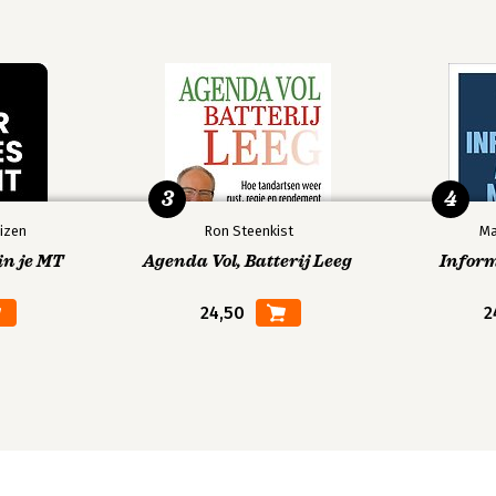
3
4
izen
Ron Steenkist
Ma
in je MT
Agenda Vol, Batterij Leeg
Infor
24,50
2