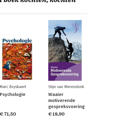
t boek kochten, kochten
Marc Brysbaert
Stijn van Merendonk
Psychologie
Waaier
motiverende
gespreksvoering
€ 71,50
€ 18,90