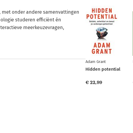
d, met onder andere samen­vattingen
hologie studeren efficiënt én
teractieve meer­keuzevragen,
Adam Grant
Hidden potential
€ 22,99