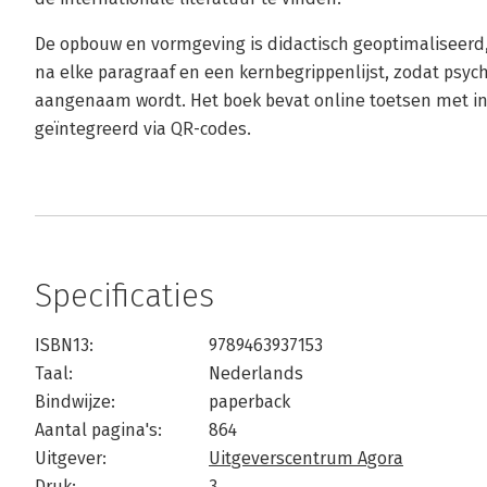
De opbouw en vormgeving is didactisch geoptimaliseer
na elke paragraaf en een kernbe­grippenlijst, zodat psyc
aangenaam wordt. Het boek bevat online toetsen met in
geïntegreerd via QR-codes.
Specificaties
ISBN13:
9789463937153
Taal:
Nederlands
Bindwijze:
paperback
Aantal pagina's:
864
Uitgever:
Uitgeverscentrum Agora
Druk:
3