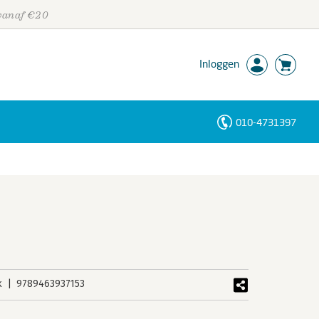
 vanaf €20
Inloggen
010-4731397
Personen
Trefwoorden
k
9789463937153