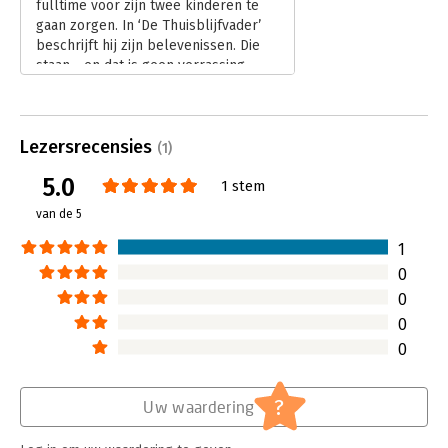
fulltime voor zijn twee kinderen te
gaan zorgen. In ‘De Thuisblijfvader’
beschrijft hij zijn belevenissen. Die
staan - en dat is geen verrassing -
bol van de vooroordelen over
zorgende vaders en ambitieuze
moeders. Over artsen en leraren die
Lezersrecensies
het maar raar vinden om met een
(1)
man over de kinderen te praten. Over
5.0
1 stem
ouders die zich zorgen maken om zijn
pensioen. En hij komt erachter dat
van de 5
het best hard werken is, al dat werk
waarvoor je niet betaald wordt.
1
Lees verder
0
0
0
0
?
Uw waardering