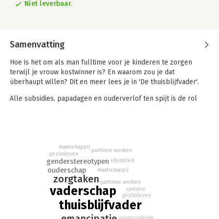
Niet leverbaar.
Samenvatting
Hoe is het om als man fulltime voor je kinderen te zorgen
terwijl je vrouw kostwinner is? En waarom zou je dat
überhaupt willen? Dit en meer lees je in 'De thuisblijfvader'.
Alle subsidies, papadagen en ouderverlof ten spijt is de rol
van Nederlandse vaders nog altijd heel beperkt. Zo
progressief als wij Nederlanders vinden dat we zijn, zo
conservatief blijken we. Waar tachtig procent van de jonge
ouderstellen tijdens de zwangerschap nog zegt alles 50/50 te
willen verdelen, blijkt slechts elf procent daar daadwerkelijk
maatschappij
parttime werken
gezinsleven
in te slagen. Kan dat niet anders?
genderstereotypen
identiteit
ouderschap
maatschappij
In 'De thuisblijfvader' neemt Tim Gouw de lezer mee in zijn
zorgtaken
parttime werken
persoonlijke verhaal. Hoe kijkt Tims omgeving tegen zijn
vaderschap
carrière
besluit aan? In hoeverre verschillen zijn aanpak en inzichten
gezinsleven
thuisblijfvader
van die van thuisblijfmoeders? De thuisblijfvader confronteert
en laat zien welke (voor)oordelen we nog steeds hebben als
emancipatie
vooroordelen