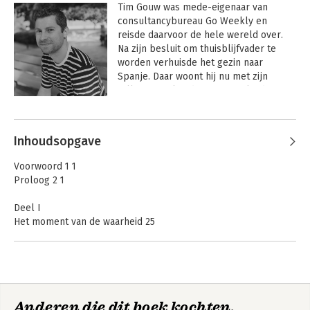
Tim Gouw was mede-eigenaar van 
consultancybureau Go Weekly en 
reisde daarvoor de hele wereld over. 
Na zijn besluit om thuisblijfvader te 
worden verhuisde het gezin naar 
Spanje. Daar woont hij nu met zijn 
fulltime werkende vrouw en kinderen in 
een dorp vlakbij Barcelona.
Inhoudsopgave
Voorwoord 1 1
Proloog 2 1
Deel I
Het moment van de waarheid 25
Moe en ontdaan 37
Je blik verbreden 50
Intermezzo: Het imago van de thuisblijfvader 67
Deel II
Anderen die dit boek kochten,
Huisje, boompje, baby 79