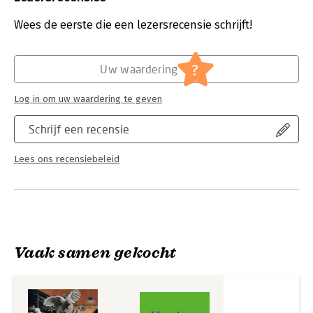
Druk:
2
Angelo brengt verhalen uit zijn tuin en laat je kennismaken
Verschijningsdatum:
12-3-2024
Wees de eerste die een lezersrecensie schrijft!
met de dames die hem bijna dagelijks van een kakelvers eitje
voorzien. Tijdens zijn burn-out en depressie speelden zij
Hoofdrubriek:
Flora en fauna
,
Sport, hobby, lifestyle
bovendien een belangrijke rol in zijn herstel.
?
Uw waardering
Log in om uw waardering te geven
Schrijf een recensie
Lees ons recensiebeleid
Vaak samen gekocht