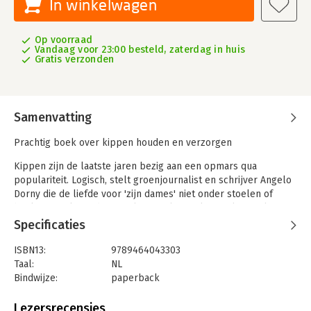
In winkelwagen
Op voorraad
Vandaag voor 23:00 besteld, zaterdag in huis
Gratis verzonden
Samenvatting
Prachtig boek over kippen houden en verzorgen
Kippen zijn de laatste jaren bezig aan een opmars qua
populariteit. Logisch, stelt groenjournalist en schrijver Angelo
Dorny die de liefde voor 'zijn dames' niet onder stoelen of
banken steekt. In dit complete naslagwerk vertelt Angelo
alles wat je moet weten wanneer je wilt beginnen met kippen
Specificaties
houden.
ISBN13:
9789464043303
- compleet naslagwerk over de kip
Taal:
NL
- alles over verzorging, eieren en broeden
Bindwijze:
paperback
- met beschrijving en foto's van alle belangrijke kippenrassen
Aantal pagina's:
288
- kleurrijke en sfeervolle fotografie
Uitgever:
Fontaine Uitgevers
Lezersrecensies