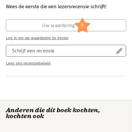
achtergrondinformatie over de herkomst en geschiedenis van
Verschijningsdatum:
15-6-2021
Wees de eerste die een lezersrecensie schrijft!
het model.
Hoofdrubriek:
Communicatie en media
?
Uw waardering
Log in om uw waardering te geven
Schrijf een recensie
Lees ons recensiebeleid
Anderen die dit boek kochten,
kochten ook