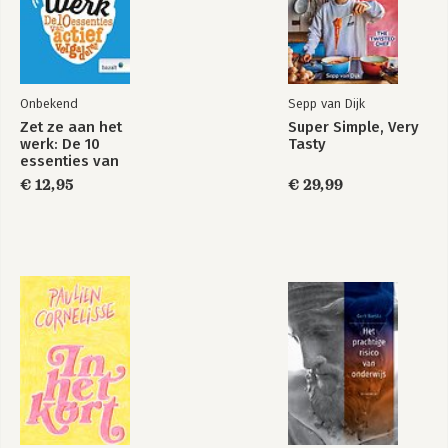
Onbekend
Sepp van Dijk
Zet ze aan het
Super Simple, Very
werk: De 10
Tasty
essenties van
actief vergaderen
€ 12,95
€ 29,99