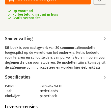
Op voorraad
Nu besteld, dinsdag in huis
Gratis verzonden
Samenvatting
Dit boek is een naslagwerk van 30 communicatiemodellen
toegespitst op de wereld van het onderwijs. Het is bedoeld
voor leraren en schoolleiders van po, vo, (v)so en mbo en voor
degenen die daarvoor studeren. De modellen zijn afkomstig uit
de algemene communicatieleer en worden hier gebruikt als
hulpmiddelen om de communicatie op school te analyseren en
Specificaties
om communicatieve vaardigheden
te ontwikkelen of te verbeteren.
ISBN13:
9789464241310
Uitgangspunt van dit boek is dat effectieve communicatie
Taal:
Nederlands
essentieel is voor goed onderwijs.
Bindwijze:
paperback
Aantal pagina's:
150
De beschrijving van elk model bevat een duidelijke uitleg,
Uitgever:
Uitgeverij Aspekt
Lezersrecensies
praktische toepassingen, verwerkingsopdrachten en enige
Druk:
1