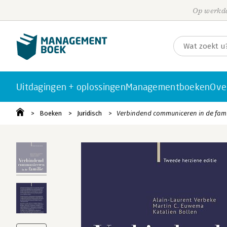
Op werkda
Uitdagingen + oplossingen
Managementboeken
Ove
Boeken
Juridisch
Verbindend communiceren in de fami