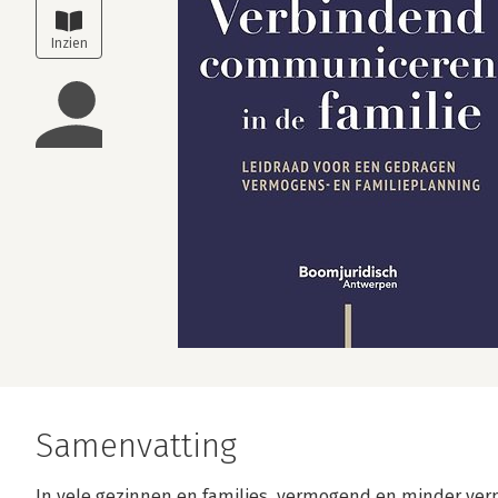
Samenvatting
In vele gezinnen en families, vermogend en minder verm