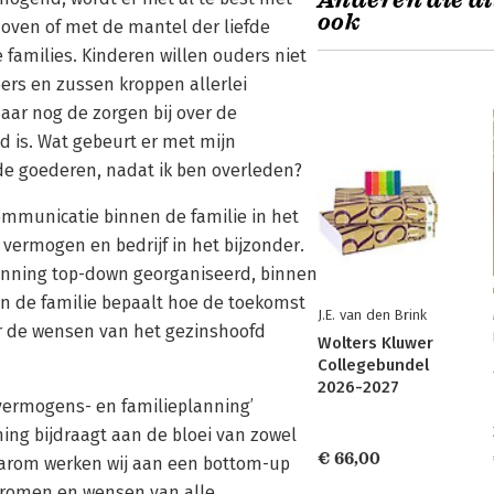
Anderen die di
ook
oven of met de mantel der liefde
 families. Kinderen willen ouders niet
ers en zussen kroppen allerlei
daar nog de zorgen bij over de
d is. Wat gebeurt er met mijn
e goederen, nadat ik ben overleden?
mmunicatie binnen de familie in het
vermogen en bedrijf in het bijzonder.
anning top-down georganiseerd, binnen
an de familie bepaalt hoe de toekomst
J.E. van den Brink
er de wensen van het gezinshoofd
Wolters Kluwer
Collegebundel
2026-2027
 vermogens- en familieplanning’
ng bijdraagt aan de bloei van zowel
€ 66,00
Daarom werken wij aan een bottom-up
dromen en wensen van alle