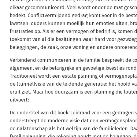
elkaar gecommuniceerd. Veel wordt onder de mat gesch
bedekt. Conflictvermijdend gedrag komt voor in de beste
kwetsen, ouders kunnen moeilijk hun emoties uiten, bro
frustraties op. Als er een vermogen of bedrijf is, komen 
toekomst van al die bezittingen waar hard voor gezwoeg
beleggingen, de zaak, onze woning en andere onroerend
Verbindend communiceren in de familie bespreekt de co
algemeen, en de belangrijke en gevoelige kwesties rond 
Traditioneel wordt een estate planning of vermogenspl
de (tunnel)visie van de leidende generatie: het hoofd v
eruit ziet. Maar hoe duurzaam is een planning die lout
uitvoert?
De ondertitel van dit boek ‘Leidraad voor een gedragen
onderstreept de moderne visie dat een vermogensplanni
de nalatenschap als het welzijn van de familieleden. 
familieplanning, die rekening houdt met de belangen, 