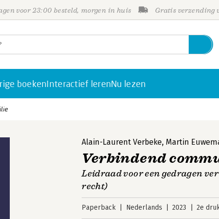
gen voor 23:00 besteld, morgen in huis
Gratis verzending
rige boeken
Interactief leren
Nu lezen
lie
Alain-Laurent Verbeke
,
Martin Euwem
Verbindend commun
Leidraad voor een gedragen ver
recht)
Paperback
Nederlands
2023
2e dru