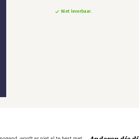
Niet leverbaar.
ogend, wordt er niet al te best met