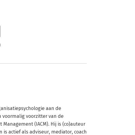
n
anisatiepsychologie aan de 
n voormalig voorzitter van de 
ct Management (IACM). Hij is (co)auteur 
is actief als adviseur, mediator, coach 