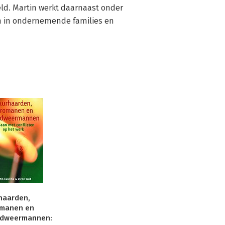
eld. Martin werkt daarnaast onder 
n in ondernemende families en 
haarden,
manen en
ndweermannen: