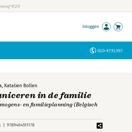
 vanaf €20
Inloggen
010-4731397
Personen
Trefwoorden
a
,
Katalien Bollen
iceren in de familie
mogens- en familieplanning (Belgisch
k
9789464511178