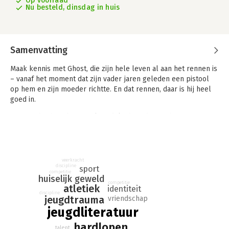
Op voorraad
Nu besteld, dinsdag in huis
Samenvatting
Maak kennis met Ghost, die zijn hele leven al aan het rennen is
– vanaf het moment dat zijn vader jaren geleden een pistool
op hem en zijn moeder richtte. En dat rennen, daar is hij heel
goed in.
Dan wordt Ghost bij toeval ontdekt door de coach van een
hardloopteam. Daarbij horen drie andere kinderen, Sunny,
Patina en Lu, die ook allemaal hun eigen verhaal hebben.
Algauw krijgt Ghost zowel vrienden als succes binnen het
team. Coach is ervan overtuigd dat hij een briljante sprinter
veerkracht
discipline
zou kunnen worden. Maar dan moet hij wel binnen de lijnen
sport
competitie
huiselijk geweld
blijven lopen. En dat is soms vreselijk moeilijk…
competitie
atletiek
identiteit
discipline
Jason Reynolds is National Ambassador for Young People’s
jeugdtrauma
vriendschap
Literature in de VS. Hij won verschillende belangrijke prijzen
jeugdliteratuur
voor zijn werk, waaronder de Carnegie Medal – de Gouden
hardlopen
Griffel van de Verenigde Staten.
talent