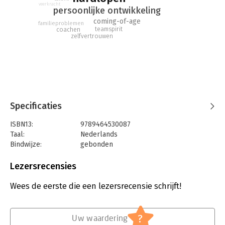
veerkracht
persoonlijke ontwikkeling
coming-of-age
familieproblemen
teamspirit
coachen
zelfvertrouwen
Specificaties
ISBN13:
9789464530087
Taal:
Nederlands
Bindwijze:
gebonden
Aantal pagina's:
208
Uitgever:
Condor
Lezersrecensies
Druk:
1
Verschijningsdatum:
28-9-2022
Wees de eerste die een lezersrecensie schrijft!
Hoofdrubriek:
Jeugd
?
Uw waardering