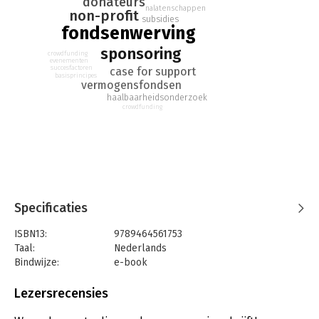
donateurs
nalatenschappen
non-profit
subsidies
fondsenwerving
sponsoring
crowdfunding
evenementen
succesfactoren
case for support
basisprincipes
vermogensfondsen
haalbaarheidsonderzoek
crowdfunding
Specificaties
ISBN13:
9789464561753
Taal:
Nederlands
Bindwijze:
e-book
Beveiliging:
watermerk
Bestandsformaat:
epub
Lezersrecensies
Aantal pagina's:
464