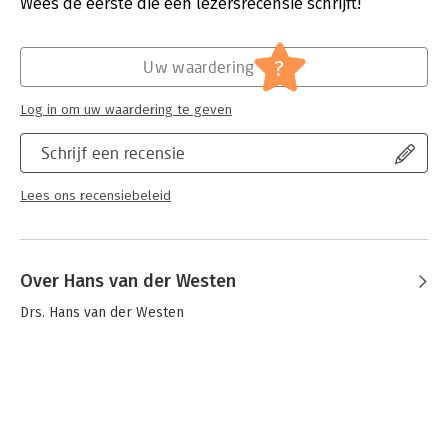
Uitgever:
Amsterdam University Press
Wees de eerste die een lezersrecensie schrijft!
Druk:
1
Verschijningsdatum:
13-6-2023
?
Uw waardering
Hoofdrubriek:
Economie
Log in om uw waardering te geven
Schrijf een recensie
Lees ons recensiebeleid
Over Hans van der Westen
Drs. Hans van der Westen