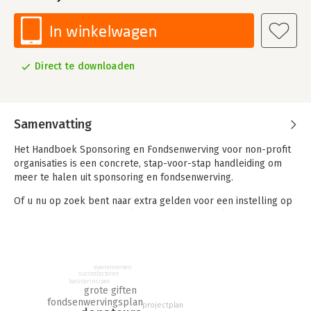
In winkelwagen
Direct te downloaden
Samenvatting
Het Handboek Sponsoring en Fondsenwerving voor non-profit
organisaties is een concrete, stap-voor-stap handleiding om
meer te halen uit sponsoring en fondsenwerving.
Of u nu op zoek bent naar extra gelden voor een instelling op
het gebied van zorg of welzijn, onderwijs of milieu,
amateursport of cultuur – de methoden en technieken om
succesvol fondsen te werven zijn overal hetzelfde. Dit
praktijkboek helpt u alle mogelijkheden optimaal te benutten.
evenementen
Een must voor iedereen die zich serieus met fondsenwerving
succesfactoren
basisprincipes
bezig wil houden.
grote giften
fondsenwervingsplan
projectplan