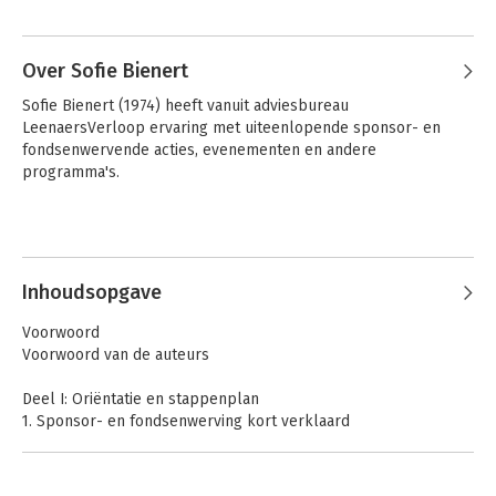
Over Sofie Bienert
Sofie Bienert (1974) heeft vanuit adviesbureau 
LeenaersVerloop ervaring met uiteenlopende sponsor- en 
fondsenwervende acties, evenementen en andere 
programma's.
Inhoudsopgave
Voorwoord
Voorwoord van de auteurs
Deel I: Oriëntatie en stappenplan
1. Sponsor- en fondsenwerving kort verklaard
2. Succesfactoren en basisprincipes
3. Interne voorbereiding
4. Een haalbaarheidsonderzoek uitvoeren