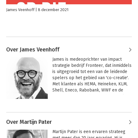
James Veenhoff
8 december 2021
Over James Veenhoff
James is medeoprichter van impact 
strategie bedrijf Fronteer, dat inmiddels 
is uitgegroeid tot een van de leidende 
spelers op het gebied van 'co-creatie'. 
Met klanten als HEMA, Heineken, KLM, 
Shell, Eneco, Rabobank, WWF en de 
Gemeente Amsterdam wordt gewerkt 
aan opmerkelijke innovaties, altijd 
Andere boeken door James
vanuit de filosofie 'Business as a force 
Veenhoff
for Good'.

Over Martijn Pater
 In de jaren direct na zijn studies 
Martijn Pater is een ervaren strateeg 
Bedrijfskunde (Nijenrode) en 
met meer dan 20 jaar ervaring. Hj is 