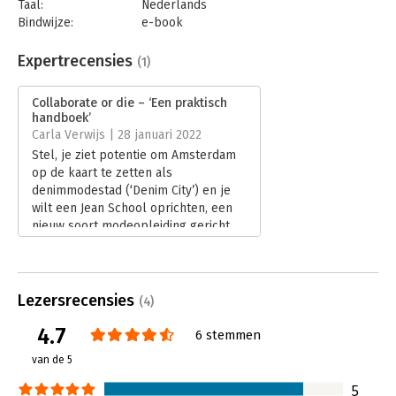
Taal:
Nederlands
Bindwijze:
e-book
Beveiliging:
watermerk
Bestandsformaat:
epub
Expertrecensies
(1)
Aantal pagina's:
200
Uitgever:
Van Duuren Management
Collaborate or die – ‘Een praktisch
Druk:
1
handboek’
Verschijningsdatum:
10-2-2022
Carla Verwijs | 28 januari 2022
Stel, je ziet potentie om Amsterdam
Hoofdrubriek:
Verandermanagement
op de kaart te zetten als
denimmodestad (‘Denim City’) en je
wilt een Jean School oprichten, een
nieuw soort modeopleiding gericht
op jeans. Dat kun je niet alleen.
Lees verder
Lezersrecensies
(4)
4.7
6 stemmen
van de 5
5