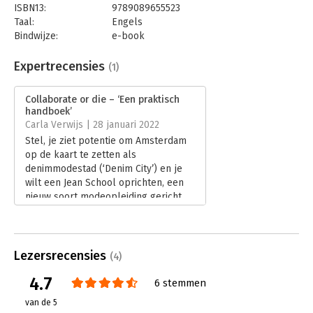
ISBN13:
9789089655523
Taal:
Engels
Bindwijze:
e-book
Beveiliging:
watermerk
Bestandsformaat:
epub
Expertrecensies
(1)
Aantal pagina's:
200
Uitgever:
Van Duuren Management
Collaborate or die – ‘Een praktisch
Druk:
1
handboek’
Verschijningsdatum:
9-3-2022
Carla Verwijs | 28 januari 2022
Stel, je ziet potentie om Amsterdam
Hoofdrubriek:
Verandermanagement
op de kaart te zetten als
denimmodestad (‘Denim City’) en je
wilt een Jean School oprichten, een
nieuw soort modeopleiding gericht
op jeans. Dat kun je niet alleen.
Lees verder
Lezersrecensies
(4)
4.7
6 stemmen
van de 5