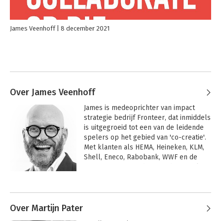
James Veenhoff
8 december 2021
Over James Veenhoff
James is medeoprichter van impact 
strategie bedrijf Fronteer, dat inmiddels 
is uitgegroeid tot een van de leidende 
spelers op het gebied van 'co-creatie'. 
Met klanten als HEMA, Heineken, KLM, 
Shell, Eneco, Rabobank, WWF en de 
Gemeente Amsterdam wordt gewerkt 
aan opmerkelijke innovaties, altijd 
Andere boeken door James
vanuit de filosofie 'Business as a force 
Veenhoff
for Good'.

Over Martijn Pater
 In de jaren direct na zijn studies 