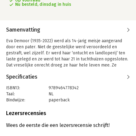
Op voorraad
Nu besteld, dinsdag in huis
Samenvatting
Eva Demoor (1935-2022) werd als 14-jarig meisje aangerand
door een pater. Niet de geestelijke werd veroordeeld en
gestraft, wel zijzelf. Er werd haar ‘ontucht en landloperij’ ten
laste gelegd en ze werd tot haar 21 in tuchthuizen opgesloten.
Dat vreselijke onrecht droeg ze haar hele leven mee. Ze
getuigde er op indrukwekkende wijze over in de televisiereeks
Specificaties
Godvergeten.
Rik Devillé tekende haar levensverhaal op en kadert ze in dit
ISBN13:
9789464778342
boek in een breder perspectief. Eva’s verhaal is immers maar
Taal:
NL
één van de zoveel getuigenissen van misbruik in de Kerk die
Bindwijze:
paperback
Devillé de voorbije tientallen jaren heeft verzameld. En ook
Aantal pagina's:
128
vandaag blijven er nieuwe getuigenissen komen en blijft de
Uitgever:
Borgerhoff & Lamberigts
Lezersrecensies
Kerk passief toezien.
Druk:
1
Verschijningsdatum:
30-10-2023
Wees de eerste die een lezersrecensie schrijft!