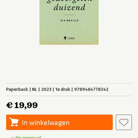
Paperback
NL
2023
1e druk
9789464778342
€ 19,99
In winkelwagen